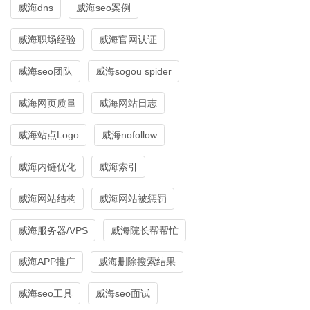
威海dns
威海seo案例
威海职场经验
威海官网认证
威海seo团队
威海sogou spider
威海网页质量
威海网站日志
威海站点Logo
威海nofollow
威海内链优化
威海索引
威海网站结构
威海网站被惩罚
威海服务器/VPS
威海院长帮帮忙
威海APP推广
威海删除搜索结果
威海seo工具
威海seo面试