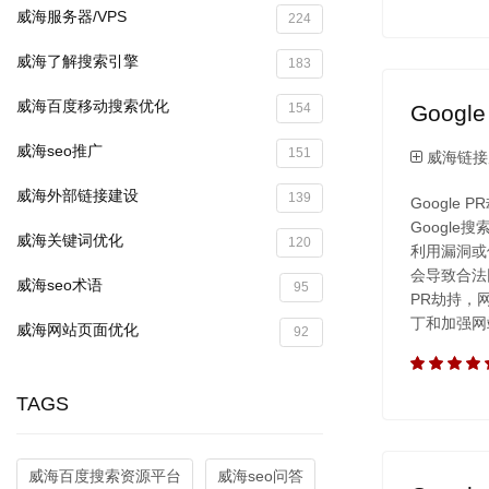
威海服务器/VPS
224
威海了解搜索引擎
183
威海百度移动搜索优化
Googl
154
威海seo推广
151
威海链接
威海外部链接建设
139
Google
Googl
威海关键词优化
120
利用漏洞或
会导致合法
威海seo术语
95
PR劫持，
丁和加强网
威海网站页面优化
92
TAGS
威海百度搜索资源平台
威海seo问答