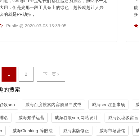
知道，Google PR是站长们都在追逐的东西，虽然不一定
下
大用，但是光那一段工具条上的绿色，越长就越让人兴
能
谈的就是PR劫持，
多
Public @ 2020-03-03 15:39:05
1
2
下一页
趣的搜索
谷歌seo
威海百度搜索内容质量白皮书
威海seo注意事项
威
排名
威海知乎运营
威海谷歌seo,网站设计
威海反垃圾留言
o
威海Cloaking-障眼法
威海案牍修正
威海市场营销