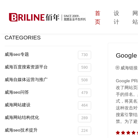
首
设
页
计
CATEGORIES
Googl
威海seo专题
730
威海百度搜索资源平台
威海链接
590
威海自媒体运营与推广
508
Googl
改了网站页
威海seo问答
479
手的排名。
式，将莫名
威海网站建设
464
这种攻击对
搜索引擎结
威海网站结构优化
289
禁。为了避
威海seo技术提升
224