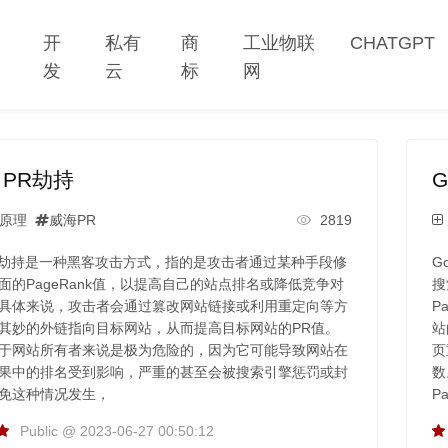
网
开
私有
商
工业物联
CHATGPT
站
发
云
标
网
e PR劫持
G
原理
威海PR
2819
e PR劫持是一种黑客攻击方式，指的是攻击者通过某种手段修
G
面的PageRank值，以提高自己的站点排名或降低竞争对
搜
具体来说，攻击者会通过篡改网站链接或利用重定向等方
P
其妙的外链指向目标网站，从而提高目标网站的PR值。
站
于网站所有者来说是极为危险的，因为它可能导致网站在
页
果中的排名受到影响，严重的甚至会被搜索引擎惩罚或封
数
免这种情况发生，
P
Public @ 2023-06-27 00:50:12