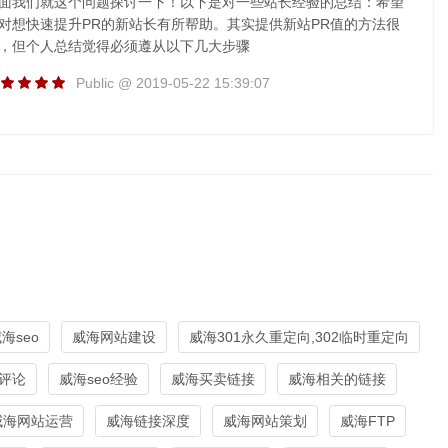
面我们就这个问题探讨一下！以下是对一些站长经验的总结：希望
对想快速提升PR的新站长有所帮助。其实提供新站PR值的方法很
，但个人总结觉得必须遵从以下几大步骤
Public @ 2019-05-22 15:39:07
海seo
威海网站建设
威海301永久重定向,302临时重定向
评论
威海seo经验
威海买卖链接
威海相关的链接
威海网站运营
威海链接深度
威海网站策划
威海FTP