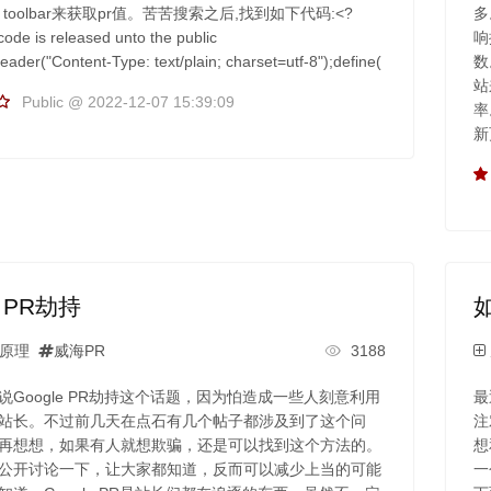
e toolbar来获取pr值。苦苦搜索之后,找到如下代码:<?
多
code is released unto the public
响
eader("Content-Type: text/plain; charset=utf-8");define(
数
站
Public @ 2022-12-07 15:39:09
率
新
e PR劫持
原理
威海PR
3188
说Google PR劫持这个话题，因为怕造成一些人刻意利用
最
站长。不过前几天在点石有几个帖子都涉及到了这个问
注
再想想，如果有人就想欺骗，还是可以找到这个方法的。
想
公开讨论一下，让大家都知道，反而可以减少上当的可能
一