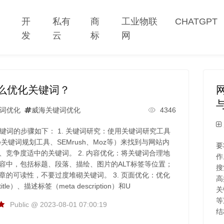
网
开
私有
商
工业物联
CHATGPT
站
发
云
标
网
怎么优化关键词？
词优化
威海关键词优化
4346
关键词的步骤如下： 1. 关键词研究：使用关键词研究工具
le关键词规划工具、SEMrush、Moz等）来找到与网站内
要
、竞争度适中的关键词。 2. 内容优化：将关键词合理地
作
容中，包括标题、段落、描绘、图片的ALT标签等位置；
搜
章的可读性，不要过度堆砌关键词。 3. 页面优化：优化
高
tle）、描述标签（meta description）和U
关
等
Public @ 2023-08-01 07:00:19
结