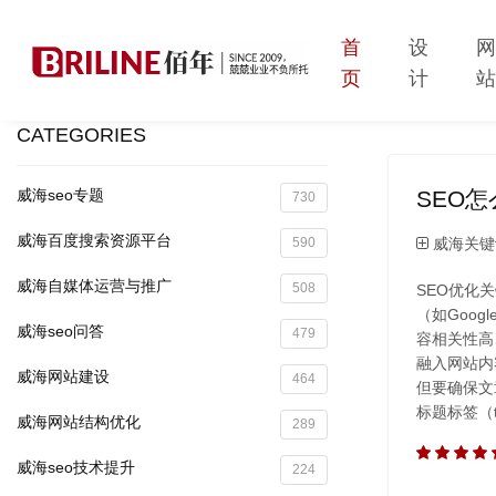
首
设
页
计
CATEGORIES
SEO
威海seo专题
730
威海百度搜索资源平台
威海关键
590
威海自媒体运营与推广
508
SEO优化
（如Goog
威海seo问答
479
容相关性高
融入网站内
威海网站建设
464
但要确保文
标题标签（ti
威海网站结构优化
289
威海seo技术提升
224