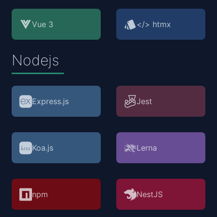
Vue 3
</> htmx
Nodejs
Express.js
Jest
Koa.js
Lerna
npm
NestJS