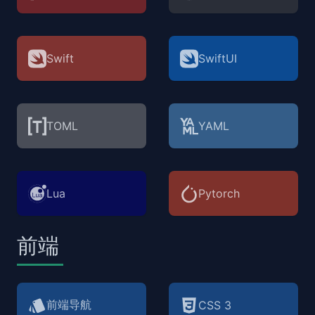
Swift
SwiftUI
TOML
YAML
Lua
Pytorch
前端
前端导航
CSS 3