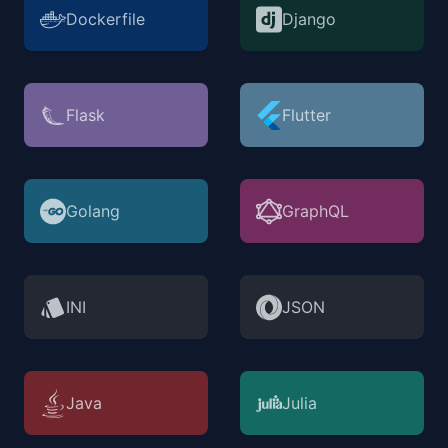
Dockerfile
Django
Flask
Flutter
Golang
GraphQL
INI
JSON
Java
Julia