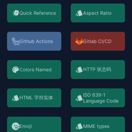
Quick Reference
Aspect Ratio
Github Actions
Gitlab CI/CD
HTTP 状态码
Colors Named
ISO 639-1
HTML 字符实体
Language Code
Emoji
MIME types