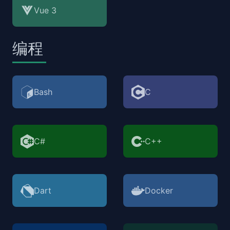
Vue 3
编程
Bash
C
C#
C++
Dart
Docker