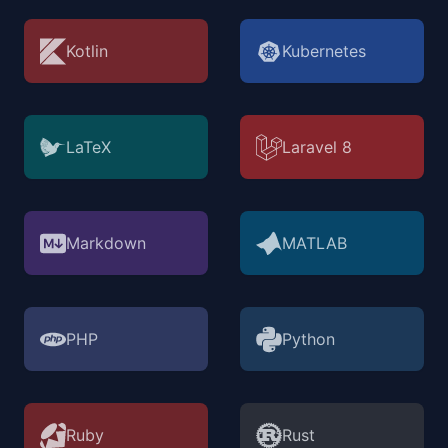
Kotlin
Kubernetes
LaTeX
Laravel 8
Markdown
MATLAB
PHP
Python
Ruby
Rust