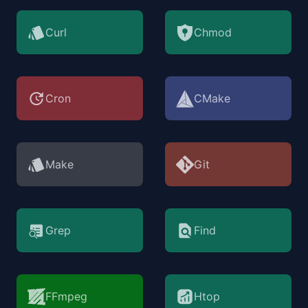
Curl
Chmod
Cron
CMake
Make
Git
Grep
Find
FFmpeg
Htop