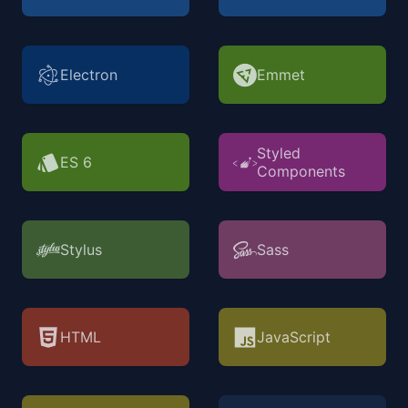
Electron
Emmet
Styled
ES 6
Components
Stylus
Sass
HTML
JavaScript