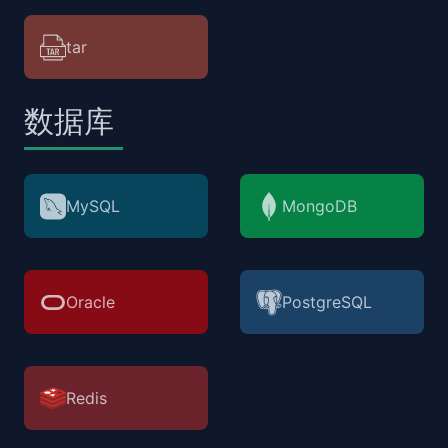
tar
数据库
MySQL
MongoDB
Oracle
PostgreSQL
Redis