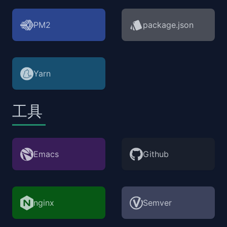
PM2
package.json
Yarn
工具
Emacs
Github
nginx
Semver