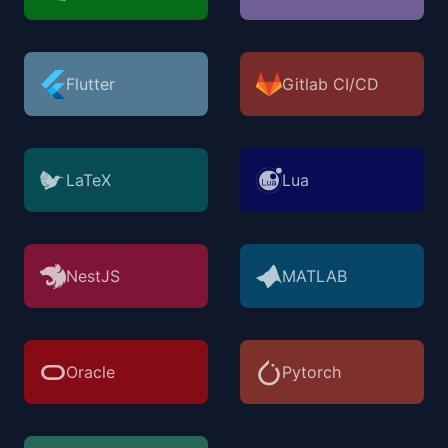
Flutter
Gitlab CI/CD
LaTeX
Lua
NestJS
MATLAB
Oracle
Pytorch