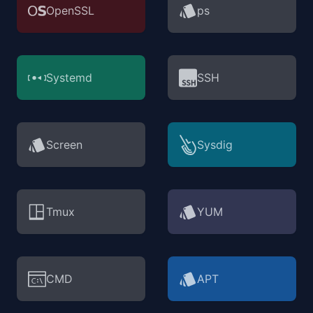
OpenSSL
ps
Systemd
SSH
Screen
Sysdig
Tmux
YUM
CMD
APT