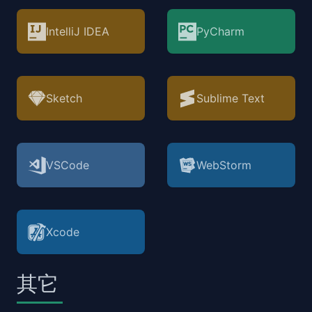
IntelliJ IDEA
PyCharm
Sketch
Sublime Text
VSCode
WebStorm
Xcode
其它