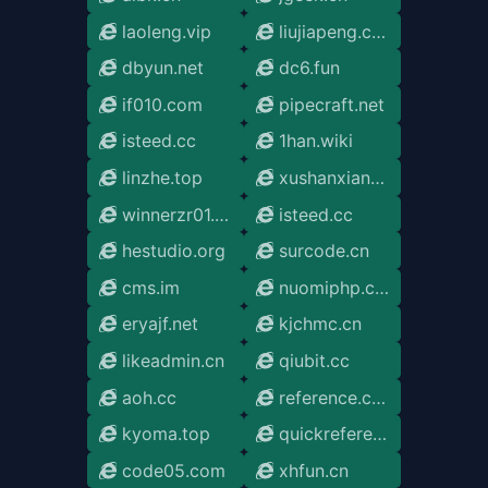
laoleng.vip
liujiapeng.com
dbyun.net
dc6.fun
if010.com
pipecraft.net
isteed.cc
1han.wiki
linzhe.top
xushanxiang.com
winnerzr01.github.io
isteed.cc
hestudio.org
surcode.cn
cms.im
nuomiphp.com
eryajf.net
kjchmc.cn
likeadmin.cn
qiubit.cc
aoh.cc
reference.code05.com
kyoma.top
quickreference.pages.dev
code05.com
xhfun.cn