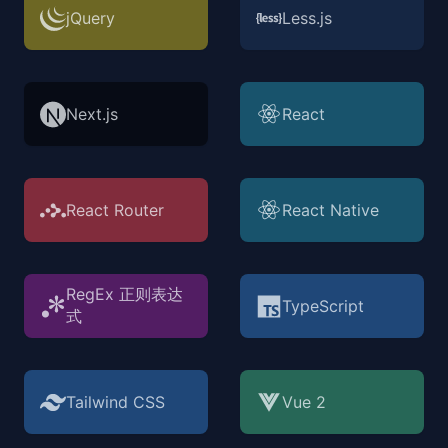
jQuery
Less.js
Next.js
React
React Router
React Native
RegEx 正则表达
TypeScript
式
Tailwind CSS
Vue 2