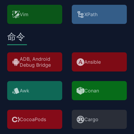
Vim
XPath
命令
ADB, Android
Ansible
Debug Bridge
Awk
Conan
CocoaPods
Cargo