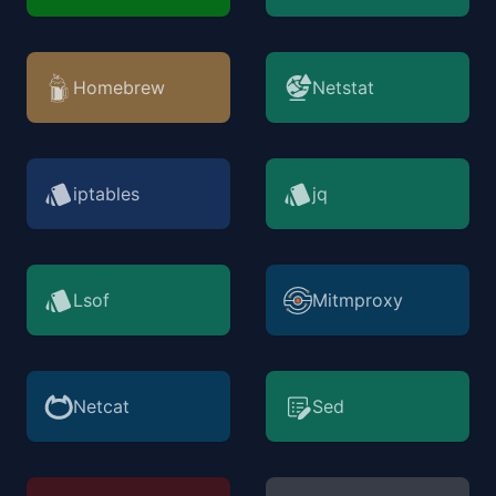
Homebrew
Netstat
iptables
jq
Lsof
Mitmproxy
Netcat
Sed