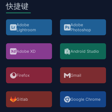
快捷键
Adobe
Adobe
Lightroom
Photoshop
Adobe XD
Android Studio
Firefox
Gmail
Gitlab
Google Chrome