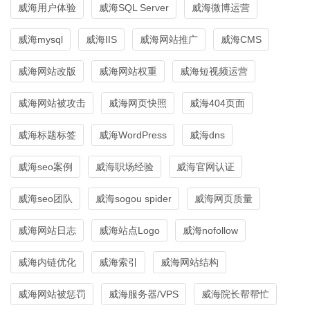
威海用户体验
威海SQL Server
威海微博运营
威海mysql
威海IIS
威海网站推广
威海CMS
威海网站改版
威海网站权重
威海短视频运营
威海网站被攻击
威海网页快照
威海404页面
威海标题标签
威海WordPress
威海dns
威海seo案例
威海职场经验
威海官网认证
威海seo团队
威海sogou spider
威海网页质量
威海网站日志
威海站点Logo
威海nofollow
威海内链优化
威海索引
威海网站结构
威海网站被惩罚
威海服务器/VPS
威海院长帮帮忙