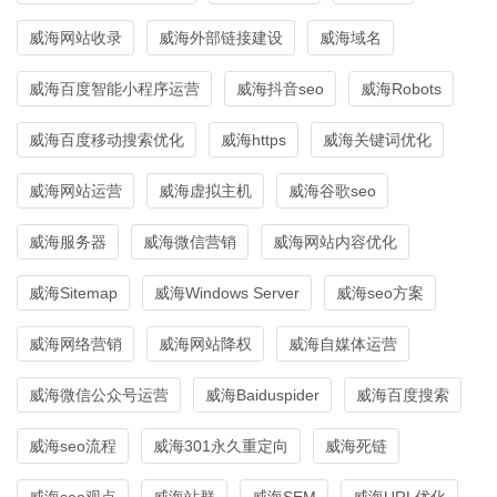
威海网站收录
威海外部链接建设
威海域名
威海百度智能小程序运营
威海抖音seo
威海Robots
威海百度移动搜索优化
威海https
威海关键词优化
威海网站运营
威海虚拟主机
威海谷歌seo
威海服务器
威海微信营销
威海网站内容优化
威海Sitemap
威海Windows Server
威海seo方案
威海网络营销
威海网站降权
威海自媒体运营
威海微信公众号运营
威海Baiduspider
威海百度搜索
威海seo流程
威海301永久重定向
威海死链
威海seo观点
威海站群
威海SEM
威海URL优化