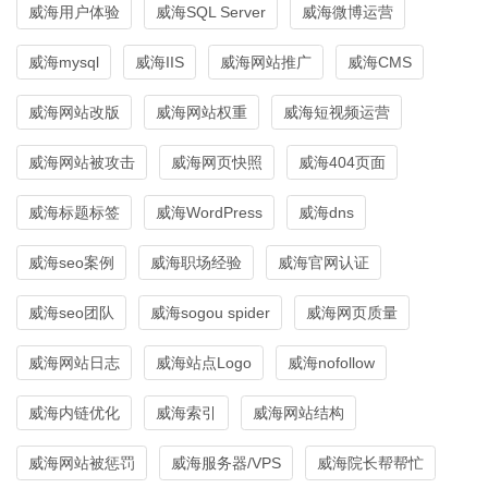
威海用户体验
威海SQL Server
威海微博运营
威海mysql
威海IIS
威海网站推广
威海CMS
威海网站改版
威海网站权重
威海短视频运营
威海网站被攻击
威海网页快照
威海404页面
威海标题标签
威海WordPress
威海dns
威海seo案例
威海职场经验
威海官网认证
威海seo团队
威海sogou spider
威海网页质量
威海网站日志
威海站点Logo
威海nofollow
威海内链优化
威海索引
威海网站结构
威海网站被惩罚
威海服务器/VPS
威海院长帮帮忙