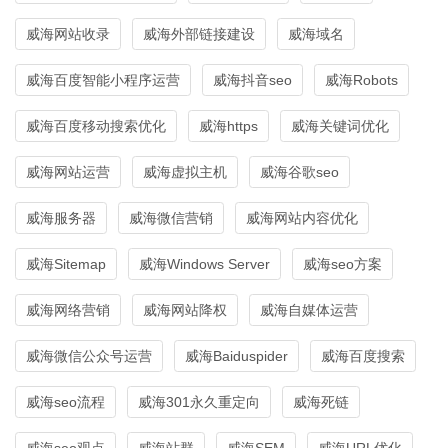
威海网站收录
威海外部链接建设
威海域名
威海百度智能小程序运营
威海抖音seo
威海Robots
威海百度移动搜索优化
威海https
威海关键词优化
威海网站运营
威海虚拟主机
威海谷歌seo
威海服务器
威海微信营销
威海网站内容优化
威海Sitemap
威海Windows Server
威海seo方案
威海网络营销
威海网站降权
威海自媒体运营
威海微信公众号运营
威海Baiduspider
威海百度搜索
威海seo流程
威海301永久重定向
威海死链
威海seo观点
威海站群
威海SEM
威海URL优化