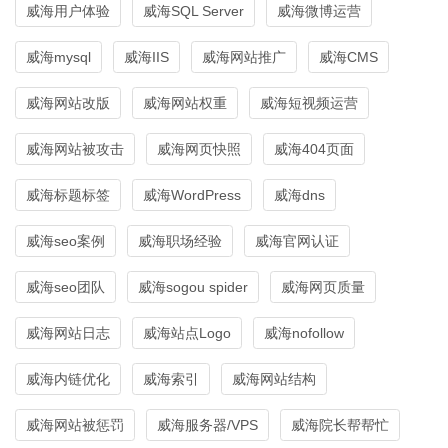
威海用户体验
威海SQL Server
威海微博运营
威海mysql
威海IIS
威海网站推广
威海CMS
威海网站改版
威海网站权重
威海短视频运营
威海网站被攻击
威海网页快照
威海404页面
威海标题标签
威海WordPress
威海dns
威海seo案例
威海职场经验
威海官网认证
威海seo团队
威海sogou spider
威海网页质量
威海网站日志
威海站点Logo
威海nofollow
威海内链优化
威海索引
威海网站结构
威海网站被惩罚
威海服务器/VPS
威海院长帮帮忙