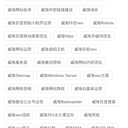
威海网站收录
威海外部链接建设
威海域名
威海百度智能小程序运营
威海抖音seo
威海Robots
威海百度移动搜索优化
威海https
威海关键词优化
威海网站运营
威海虚拟主机
威海谷歌seo
威海服务器
威海微信营销
威海网站内容优化
威海Sitemap
威海Windows Server
威海seo方案
威海网络营销
威海网站降权
威海自媒体运营
威海微信公众号运营
威海Baiduspider
威海百度搜索
威海seo流程
威海301永久重定向
威海死链
威海seo观点
威海站群
威海SEM
威海URL优化