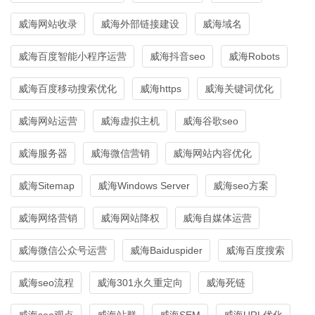
威海网站收录
威海外部链接建设
威海域名
威海百度智能小程序运营
威海抖音seo
威海Robots
威海百度移动搜索优化
威海https
威海关键词优化
威海网站运营
威海虚拟主机
威海谷歌seo
威海服务器
威海微信营销
威海网站内容优化
威海Sitemap
威海Windows Server
威海seo方案
威海网络营销
威海网站降权
威海自媒体运营
威海微信公众号运营
威海Baiduspider
威海百度搜索
威海seo流程
威海301永久重定向
威海死链
威海seo观点
威海站群
威海SEM
威海URL优化