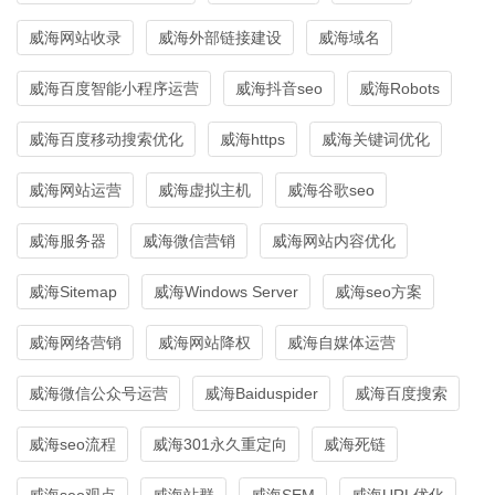
威海网站收录
威海外部链接建设
威海域名
威海百度智能小程序运营
威海抖音seo
威海Robots
威海百度移动搜索优化
威海https
威海关键词优化
威海网站运营
威海虚拟主机
威海谷歌seo
威海服务器
威海微信营销
威海网站内容优化
威海Sitemap
威海Windows Server
威海seo方案
威海网络营销
威海网站降权
威海自媒体运营
威海微信公众号运营
威海Baiduspider
威海百度搜索
威海seo流程
威海301永久重定向
威海死链
威海seo观点
威海站群
威海SEM
威海URL优化