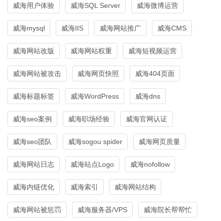
威海用户体验
威海SQL Server
威海微博运营
威海mysql
威海IIS
威海网站推广
威海CMS
威海网站改版
威海网站权重
威海短视频运营
威海网站被攻击
威海网页快照
威海404页面
威海标题标签
威海WordPress
威海dns
威海seo案例
威海职场经验
威海官网认证
威海seo团队
威海sogou spider
威海网页质量
威海网站日志
威海站点Logo
威海nofollow
威海内链优化
威海索引
威海网站结构
威海网站被惩罚
威海服务器/VPS
威海院长帮帮忙