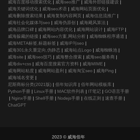
威海百度移动搜索优化
|
威海seo推广
|
威海外部链接建设
|
威海关键词优化
|
威海seo术语
|
威海网站页面优化
|
威海删除搜索结果
|
威海复制内容网页
|
威海信息流推广
|
威海社会化媒体与seo
|
威海伪原创
|
威海飓风算法
|
威海品牌口碑
|
威海网站内容优化
|
威海网站设计
|
威海FTP
|
威海躲藏的链接
|
威海seo方案,网站分析
|
威海蜘蛛程序通道
|
威海META标签,标题标签
|
威海IP与seo
|
威海301永久重定向,伪静态
|
威海站点Logo
|
威海蜘蛛池
|
威海site
|
威海seo技巧
|
威海整合搜索
|
威海seo服务商
|
威海div+css
|
威海百度搜索官方资料
|
威海MIME
|
威海网站粘度
|
威海网站盈利
|
威海淘宝seo
|
威海Ping
|
威海域名变更
|
尼斯商标分类(2021版)
|
佰年知识库
|
佰年网站模板库
|
Python手册
|
Linux手册
|
MAC软件列表
|
IT笔记
|
GO语言手册
|
Nginx手册
|
Shell手册
|
Nodejs手册
|
在线正则
|
速查手册
|
ChatGPT
2023 © 威海佰年