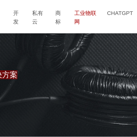
网
开
私有
商
工业物联
CHATGPT
站
发
云
标
网
决方案