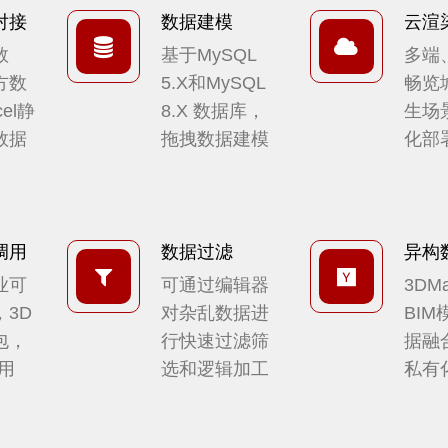
对接
数据建模
云渲
数
基于MySQL
多端
方数
5.X和MySQL
畅览
el静
8.X 数据库，
生场
数据
拖拽数据建模
化部
调用
数据过滤
异构
业可
可通过编辑器
3DM
3D
对杂乱数据进
BI
包，
行快速过滤筛
据融
用
选和逻辑加工
私有