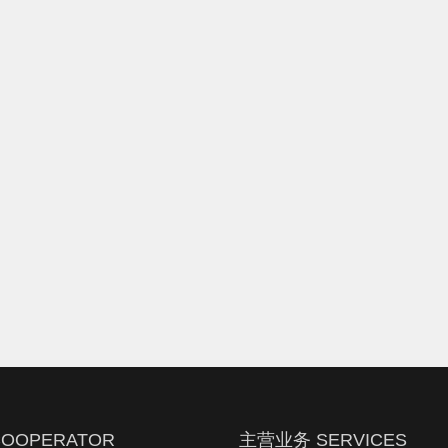
OOPERATOR
主营业务 SERVICES