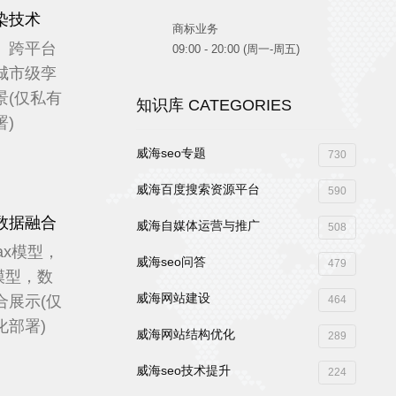
染技术
商标业务
、跨平台
09:00 - 20:00 (周一-周五)
城市级孪
景(仅私有
知识库 CATEGORIES
署)
威海seo专题
730
威海百度搜索资源平台
590
数据融合
威海自媒体运营与推广
508
ax模型，
威海seo问答
479
M模型，数
威海网站建设
合展示(仅
464
化部署)
威海网站结构优化
289
威海seo技术提升
224