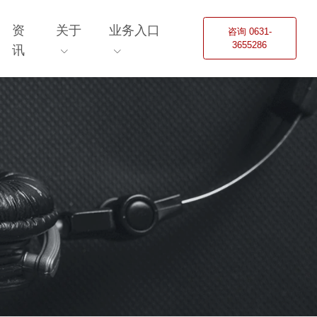
资
关于
业务入口
咨询 0631-
3655286
讯