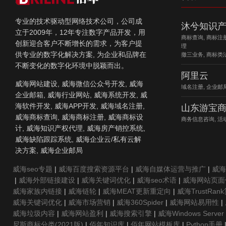
专业的技术驱动型网络技术公司，公司成
沐兮知识
立于2009年，12年专注数字产品开发，用
商标查询, 商标注
创新迎合客户不断增长的需求，为客户提
理
供专业的数字化解决方案, 为企业和品牌在
撤三业务, 商标类
不断变化的数字化环境中脱颖而出。
阿里云
威海网站建设, 威海微信公众号开发, 威海
域名注册, 企业邮局
企业邮箱, 威海行业网站, 威海系统开发, 威
海软件开发, 威海APP开发, 威海域名注册,
山东游宝
威海商标查询, 威海商标注册, 威海商标设
商务信息咨询, 活
计, 威海知识产权代理, 威海房产销控系统,
威海缺陷跟踪系统, 威海企业云/私有云解
决方案, 威海企业邮局
威海seo专题
|
威海百度搜索资源平台
|
威海自媒体运营与推广
|
威海
|
威海外部链接建设
|
威海关键词优化
|
威海seo术语
|
威海网站页面
威海家族内链接
|
威海链轮
|
威海MEAT更新重定向
|
威海TrustRan
威海关键词优化
|
威海市场营销
|
威海360Spider
|
威海网站易用性
|
威海垃圾内容
|
威海网站盈利
|
威海搜索引擎
|
威海Windows Server
尼斯商标分类(2021版)
|
佰年知识库
|
佰年网站模板库
|
Python手册