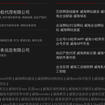
互联网基础服务 威海网站建设 威
产权代理有限公司
海企业邮箱 威海域名
册, 软件著作权申请, 商标续展, 知识产权代
企业网站/行业网站 威海企业网站
法律文书咨询业务, 商标业务咨询
站 威海网站改版
公众号/小程序/APP 威海小程序开
/邮箱注册, ECS, 香港主机, 海外主机
众号开发 威海APP开发
商务信息有限公司
知识产权代理 威海商标注册 威海
动策划
海软件著作权
企业应用 威海工业物联网 威海私
工智能
seo问答
|
威海网站建设
|
威海网站结构优化
|
威海seo技术提升
|
威海服务
优化
|
k算法
|
威海抖音seo,百度seo
|
威海区域性搜索
|
威海相关关键词
|
威海sh
威海关键词竞争分析
|
威海noindex
|
威海桥页
|
威海沙盒效应
|
威海百度
|
威海服务器
|
威海百度搜索资源平台-搜索资源平台使用指南
|
威海Robot
|
Linux手册
|
MAC软件列表
|
IT笔记
|
GO语言手册
|
Nginx手册
|
Shell手