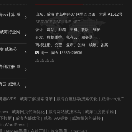
海云计算 威
山东 . 威海 青岛中路87 阿里巴巴四十大道 A1512号
SERVICE@BRILINE.NET
设计、建站、邮箱、主机、改版、维护
 威海行业网
开发、数据维护、私有云、服务器
商标注册、变更、复审、答辩、续展、备案
发 威海公
周一 - 周五 13385420936
专利注册 威
有云 威海人
器/VPS
|
威海了解搜索引擎
|
威海百度移动搜索优化
|
威海seo推广
opex
|
威海网页代码优化
|
威海网站被挂木马
|
威海百度爱采购
|
下拉框
|
威海内部优化
|
威海TAG标签
|
威海相关的链接
|
s,WordPress
|
册
|
Nodejs手册
|
在线正则
|
速查手册
|
ChatGPT