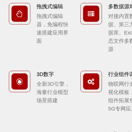
拖拽式编辑
多数据源
拖拽式编辑
对接内置
器，免编程快
据、第三
速搭建应用界
据库、Exc
面
态文件多
源
3D数字
行业组件
全新3D引擎，
物联网行
海量行业模型
视化模板，
场景搭建
组件拓展
5G专网应