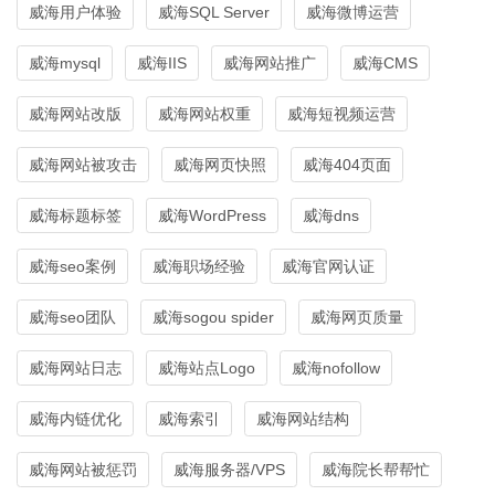
威海用户体验
威海SQL Server
威海微博运营
威海mysql
威海IIS
威海网站推广
威海CMS
威海网站改版
威海网站权重
威海短视频运营
威海网站被攻击
威海网页快照
威海404页面
威海标题标签
威海WordPress
威海dns
威海seo案例
威海职场经验
威海官网认证
威海seo团队
威海sogou spider
威海网页质量
威海网站日志
威海站点Logo
威海nofollow
威海内链优化
威海索引
威海网站结构
威海网站被惩罚
威海服务器/VPS
威海院长帮帮忙