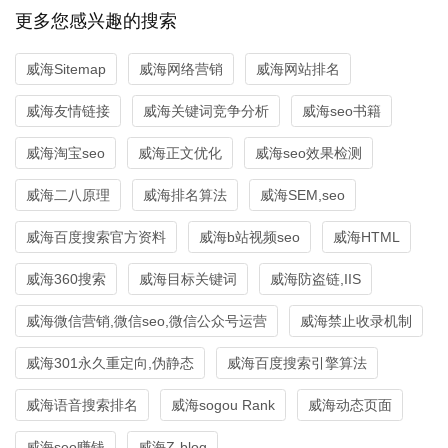
更多您感兴趣的搜索
威海Sitemap
威海网络营销
威海网站排名
威海友情链接
威海关键词竞争分析
威海seo书籍
威海淘宝seo
威海正文优化
威海seo效果检测
威海二八原理
威海排名算法
威海SEM,seo
威海百度搜索官方资料
威海b站视频seo
威海HTML
威海360搜索
威海目标关键词
威海防盗链,IIS
威海微信营销,微信seo,微信公众号运营
威海禁止收录机制
威海301永久重定向,伪静态
威海百度搜索引擎算法
威海语音搜索排名
威海sogou Rank
威海动态页面
威海seo赚钱
威海Z-blog