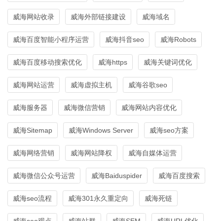
威海网站收录
威海外部链接建设
威海域名
威海百度智能小程序运营
威海抖音seo
威海Robots
威海百度移动搜索优化
威海https
威海关键词优化
威海网站运营
威海虚拟主机
威海谷歌seo
威海服务器
威海微信营销
威海网站内容优化
威海Sitemap
威海Windows Server
威海seo方案
威海网络营销
威海网站降权
威海自媒体运营
威海微信公众号运营
威海Baiduspider
威海百度搜索
威海seo流程
威海301永久重定向
威海死链
威海seo观点
威海站群
威海SEM
威海URL优化