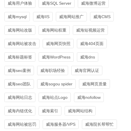
威海用户体验
威海SQL Server
威海微博运营
威海mysql
威海IIS
威海网站推广
威海CMS
威海网站改版
威海网站权重
威海短视频运营
威海网站被攻击
威海网页快照
威海404页面
威海标题标签
威海WordPress
威海dns
威海seo案例
威海职场经验
威海官网认证
威海seo团队
威海sogou spider
威海网页质量
威海网站日志
威海站点Logo
威海nofollow
威海内链优化
威海索引
威海网站结构
威海网站被惩罚
威海服务器/VPS
威海院长帮帮忙