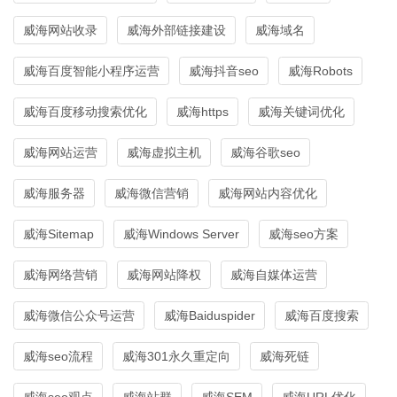
威海网站收录
威海外部链接建设
威海域名
威海百度智能小程序运营
威海抖音seo
威海Robots
威海百度移动搜索优化
威海https
威海关键词优化
威海网站运营
威海虚拟主机
威海谷歌seo
威海服务器
威海微信营销
威海网站内容优化
威海Sitemap
威海Windows Server
威海seo方案
威海网络营销
威海网站降权
威海自媒体运营
威海微信公众号运营
威海Baiduspider
威海百度搜索
威海seo流程
威海301永久重定向
威海死链
威海seo观点
威海站群
威海SEM
威海URL优化