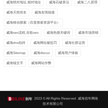
威海绝对地址,相对地址
威海石破算法
威海二八原理
威海天然排名
威海友情链接
威海移动搜索（百度搜索资源平台）
威海seo流程,谷歌seo
威海热搜关键词
威海市场营销
威海dns劫持
威海网站被惩罚
威海社群运营
威海Sitemap
威海discuz
威海用户体验
威海锚文字
威海网站作弊
2023 © All Rights Reserved. 威海佰年网络
技术有限公司