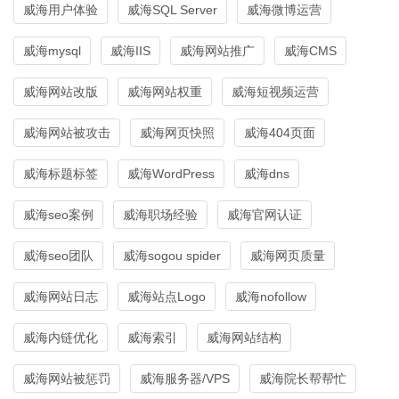
威海用户体验
威海SQL Server
威海微博运营
威海mysql
威海IIS
威海网站推广
威海CMS
威海网站改版
威海网站权重
威海短视频运营
威海网站被攻击
威海网页快照
威海404页面
威海标题标签
威海WordPress
威海dns
威海seo案例
威海职场经验
威海官网认证
威海seo团队
威海sogou spider
威海网页质量
威海网站日志
威海站点Logo
威海nofollow
威海内链优化
威海索引
威海网站结构
威海网站被惩罚
威海服务器/VPS
威海院长帮帮忙