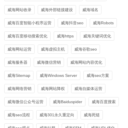
威海网站收录
威海外部链接建设
威海域名
威海百度智能小程序运营
威海抖音seo
威海Robots
威海百度移动搜索优化
威海https
威海关键词优化
威海网站运营
威海虚拟主机
威海谷歌seo
威海服务器
威海微信营销
威海网站内容优化
威海Sitemap
威海Windows Server
威海seo方案
威海网络营销
威海网站降权
威海自媒体运营
威海微信公众号运营
威海Baiduspider
威海百度搜索
威海seo流程
威海301永久重定向
威海死链
威海seo观点
威海站群
威海SEM
威海URL优化