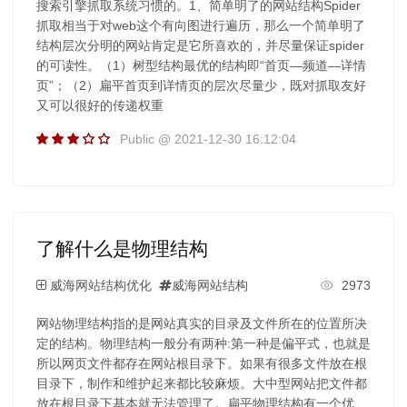
搜索引擎抓取系统习惯的。1、简单明了的网站结构Spider
抓取相当于对web这个有向图进行遍历，那么一个简单明了
结构层次分明的网站肯定是它所喜欢的，并尽量保证spider
的可读性。（1）树型结构最优的结构即“首页—频道—详情
页”；（2）扁平首页到详情页的层次尽量少，既对抓取友好
又可以很好的传递权重
Public @ 2021-12-30 16:12:04
了解什么是物理结构
威海网站结构优化
威海网站结构
2973
网站物理结构指的是网站真实的目录及文件所在的位置所决
定的结构。物理结构一般分有两种:第一种是偏平式，也就是
所以网页文件都存在网站根目录下。如果有很多文件放在根
目录下，制作和维护起来都比较麻烦。大中型网站把文件都
放在根目录下基本就无法管理了。扁平物理结构有一个优