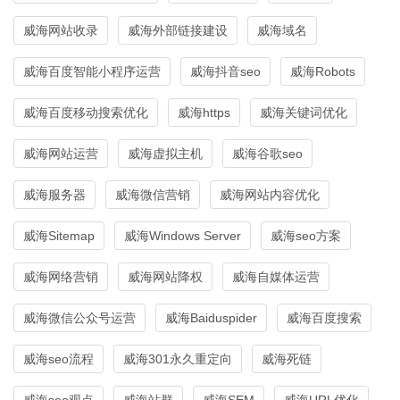
威海网站收录
威海外部链接建设
威海域名
威海百度智能小程序运营
威海抖音seo
威海Robots
威海百度移动搜索优化
威海https
威海关键词优化
威海网站运营
威海虚拟主机
威海谷歌seo
威海服务器
威海微信营销
威海网站内容优化
威海Sitemap
威海Windows Server
威海seo方案
威海网络营销
威海网站降权
威海自媒体运营
威海微信公众号运营
威海Baiduspider
威海百度搜索
威海seo流程
威海301永久重定向
威海死链
威海seo观点
威海站群
威海SEM
威海URL优化