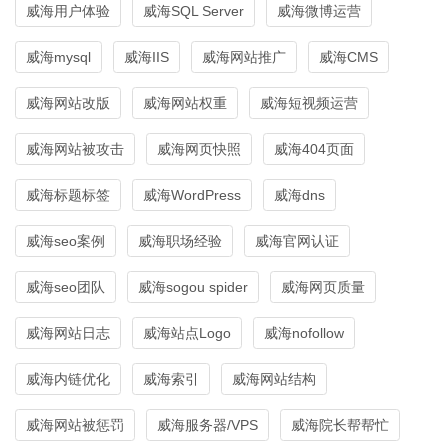
威海用户体验
威海SQL Server
威海微博运营
威海mysql
威海IIS
威海网站推广
威海CMS
威海网站改版
威海网站权重
威海短视频运营
威海网站被攻击
威海网页快照
威海404页面
威海标题标签
威海WordPress
威海dns
威海seo案例
威海职场经验
威海官网认证
威海seo团队
威海sogou spider
威海网页质量
威海网站日志
威海站点Logo
威海nofollow
威海内链优化
威海索引
威海网站结构
威海网站被惩罚
威海服务器/VPS
威海院长帮帮忙