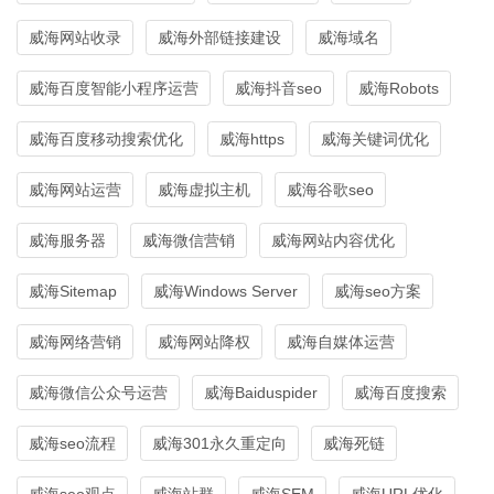
威海网站收录
威海外部链接建设
威海域名
威海百度智能小程序运营
威海抖音seo
威海Robots
威海百度移动搜索优化
威海https
威海关键词优化
威海网站运营
威海虚拟主机
威海谷歌seo
威海服务器
威海微信营销
威海网站内容优化
威海Sitemap
威海Windows Server
威海seo方案
威海网络营销
威海网站降权
威海自媒体运营
威海微信公众号运营
威海Baiduspider
威海百度搜索
威海seo流程
威海301永久重定向
威海死链
威海seo观点
威海站群
威海SEM
威海URL优化