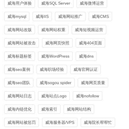
威海用户体验
威海SQL Server
威海微博运营
威海mysql
威海IIS
威海网站推广
威海CMS
威海网站改版
威海网站权重
威海短视频运营
威海网站被攻击
威海网页快照
威海404页面
威海标题标签
威海WordPress
威海dns
威海seo案例
威海职场经验
威海官网认证
威海seo团队
威海sogou spider
威海网页质量
威海网站日志
威海站点Logo
威海nofollow
威海内链优化
威海索引
威海网站结构
威海网站被惩罚
威海服务器/VPS
威海院长帮帮忙