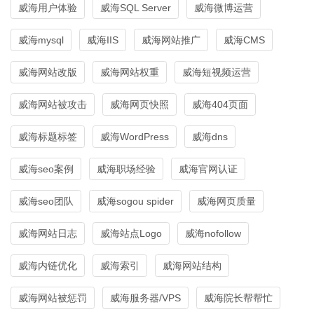
威海用户体验
威海SQL Server
威海微博运营
威海mysql
威海IIS
威海网站推广
威海CMS
威海网站改版
威海网站权重
威海短视频运营
威海网站被攻击
威海网页快照
威海404页面
威海标题标签
威海WordPress
威海dns
威海seo案例
威海职场经验
威海官网认证
威海seo团队
威海sogou spider
威海网页质量
威海网站日志
威海站点Logo
威海nofollow
威海内链优化
威海索引
威海网站结构
威海网站被惩罚
威海服务器/VPS
威海院长帮帮忙