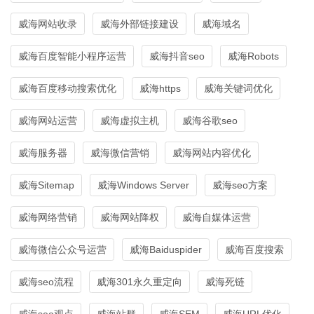
威海网站收录
威海外部链接建设
威海域名
威海百度智能小程序运营
威海抖音seo
威海Robots
威海百度移动搜索优化
威海https
威海关键词优化
威海网站运营
威海虚拟主机
威海谷歌seo
威海服务器
威海微信营销
威海网站内容优化
威海Sitemap
威海Windows Server
威海seo方案
威海网络营销
威海网站降权
威海自媒体运营
威海微信公众号运营
威海Baiduspider
威海百度搜索
威海seo流程
威海301永久重定向
威海死链
威海seo观点
威海站群
威海SEM
威海URL优化