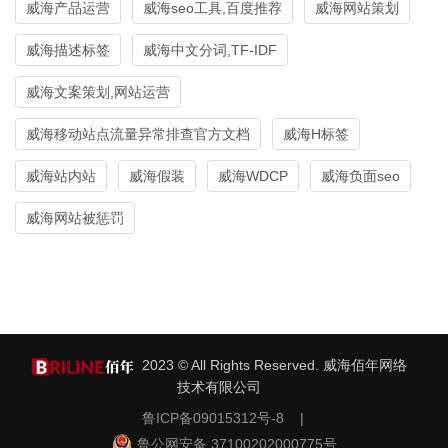
威海产品运营
威海seo工具,百度推荐
威海网站策划
威海描述标签
威海中文分词,TF-IDF
威海文案策划,网站运营
威海移动站点流量异常排查官方文档
威海H标签
威海站内站
威海假装
威海WDCP
威海负面seo
威海网站被惩罚
2023 © All Rights Reserved. 威海佰年网络
技术有限公司
鲁ICP备09015312号-8
|
鲁公网安备 37100202000775号