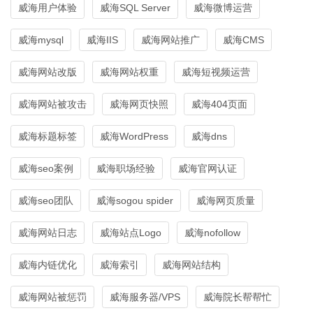
威海用户体验
威海SQL Server
威海微博运营
威海mysql
威海IIS
威海网站推广
威海CMS
威海网站改版
威海网站权重
威海短视频运营
威海网站被攻击
威海网页快照
威海404页面
威海标题标签
威海WordPress
威海dns
威海seo案例
威海职场经验
威海官网认证
威海seo团队
威海sogou spider
威海网页质量
威海网站日志
威海站点Logo
威海nofollow
威海内链优化
威海索引
威海网站结构
威海网站被惩罚
威海服务器/VPS
威海院长帮帮忙