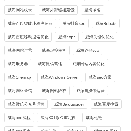
威海网站收录
威海外部链接建设
威海域名
威海百度智能小程序运营
威海抖音seo
威海Robots
威海百度移动搜索优化
威海https
威海关键词优化
威海网站运营
威海虚拟主机
威海谷歌seo
威海服务器
威海微信营销
威海网站内容优化
威海Sitemap
威海Windows Server
威海seo方案
威海网络营销
威海网站降权
威海自媒体运营
威海微信公众号运营
威海Baiduspider
威海百度搜索
威海seo流程
威海301永久重定向
威海死链
威海seo观点
威海站群
威海SEM
威海URL优化