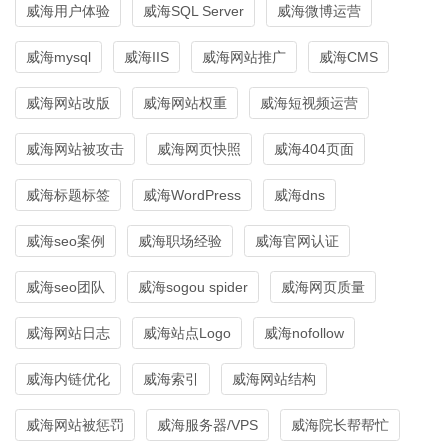
威海用户体验
威海SQL Server
威海微博运营
威海mysql
威海IIS
威海网站推广
威海CMS
威海网站改版
威海网站权重
威海短视频运营
威海网站被攻击
威海网页快照
威海404页面
威海标题标签
威海WordPress
威海dns
威海seo案例
威海职场经验
威海官网认证
威海seo团队
威海sogou spider
威海网页质量
威海网站日志
威海站点Logo
威海nofollow
威海内链优化
威海索引
威海网站结构
威海网站被惩罚
威海服务器/VPS
威海院长帮帮忙