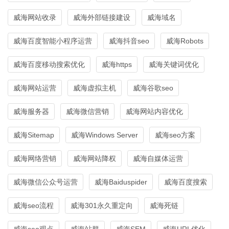
威海网站收录
威海外部链接建设
威海域名
威海百度智能小程序运营
威海抖音seo
威海Robots
威海百度移动搜索优化
威海https
威海关键词优化
威海网站运营
威海虚拟主机
威海谷歌seo
威海服务器
威海微信营销
威海网站内容优化
威海Sitemap
威海Windows Server
威海seo方案
威海网络营销
威海网站降权
威海自媒体运营
威海微信公众号运营
威海Baiduspider
威海百度搜索
威海seo流程
威海301永久重定向
威海死链
威海seo观点
威海站群
威海SEM
威海URL优化