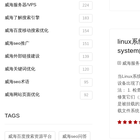
威海服务器/VPS
224
威海了解搜索引擎
183
威海百度移动搜索优化
154
linux
威海seo推广
151
syst
威海外部链接建设
139
威海服务器
威海关键词优化
120
当Linu
威海seo术语
95
设备出现了
法： 1.
威海网站页面优化
92
修复它们（如果有
是被挂载的文
载文件系统
TAGS
威海百度搜索资源平台
威海seo问答