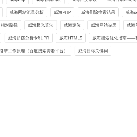
威海网站流量分析
威海PHP
威海删除搜索结果
威海s
,相对路径
威海极光算法
威海定位
威海网站被黑
威海
威海超链分析专利,PR
威海HTML5
威海搜索优化指南——智
引擎工作原理（百度搜索资源平台）
威海目标关键词