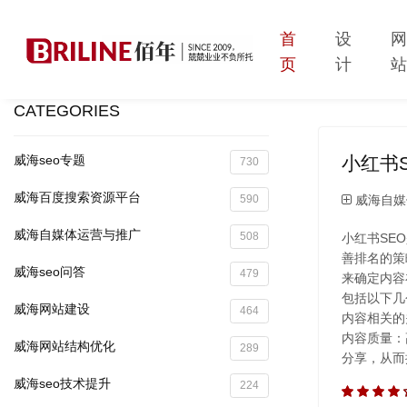
首
设
页
计
CATEGORIES
小红书
威海seo专题
730
威海百度搜索资源平台
威海自媒
590
威海自媒体运营与推广
508
小红书SE
善排名的策
威海seo问答
479
来确定内容
包括以下几
威海网站建设
464
内容相关的
内容质量：
威海网站结构优化
289
分享，从而
威海seo技术提升
224