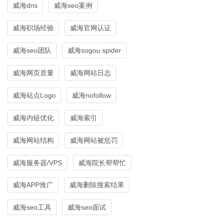
威海dns
威海seo案例
威海职场经验
威海官网认证
威海seo团队
威海sogou spider
威海网页质量
威海网站日志
威海站点Logo
威海nofollow
威海内链优化
威海索引
威海网站结构
威海网站被惩罚
威海服务器/VPS
威海院长帮帮忙
威海APP推广
威海删除搜索结果
威海seo工具
威海seo面试