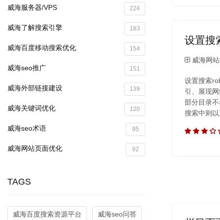
威海服务器/VPS
224
威海了解搜索引擎
183
设置搜索
威海百度移动搜索优化
154
威海网站
威海seo推广
151
设置搜索r
威海外部链接建设
139
引、展现网
部分目录不
威海关键词优化
120
搜索中则以
威海seo术语
95
威海网站页面优化
92
TAGS
威海百度搜索资源平台
威海seo问答