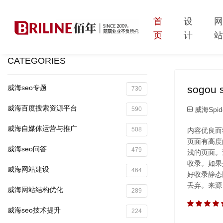
首
设
页
计
CATEGORIES
sogo
威海seo专题
730
威海百度搜索资源平台
威海Spid
590
威海自媒体运营与推广
508
内容优良而
页面有高度的
威海seo问答
479
浅的页面。
收录。如果
威海网站建设
464
好收录静态网
丢弃。来源
威海网站结构优化
289
威海seo技术提升
224