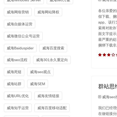
各位亲爱的
威海网络营销
威海网站降权
假下载、捆
app。该
威海自媒体运营
索将对欺诈
面文字提示
威海微信公众号运营
最严重的处
捆绑下载非
威海Baiduspider
威海百度搜索
威海seo流程
威海301永久重定向
威海死链
威海seo观点
威海站群
威海SEM
群站思
威海URL优化
威海友情链接
威海seo
我们已经理
威海知乎运营
威海百度移动适配
在做链接分