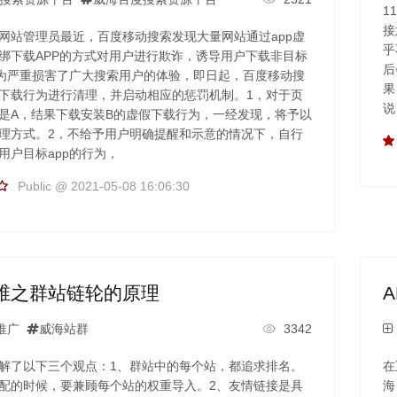
1
接
网站管理员最近，百度移动搜索发现大量网站通过app虚
乎
绑下载APP的方式对用户进行欺诈，诱导用户下载非目标
后
行为严重损害了广大搜索用户的体验，即日起，百度移动搜
果
下载行为进行清理，并启动相应的惩罚机制。1，对于页
说
是A，结果下载安装B的虚假下载行为，一经发现，将予以
理方式。2，不给予用户明确提醒和示意的情况下，自行
用户目标app的行为，
Public @ 2021-05-08 16:06:30
维之群站链轮的原理
推广
威海站群
3342
解了以下三个观点：1、群站中的每个站，都追求排名。
在
配的时候，要兼顾每个站的权重导入。2、友情链接是具
海