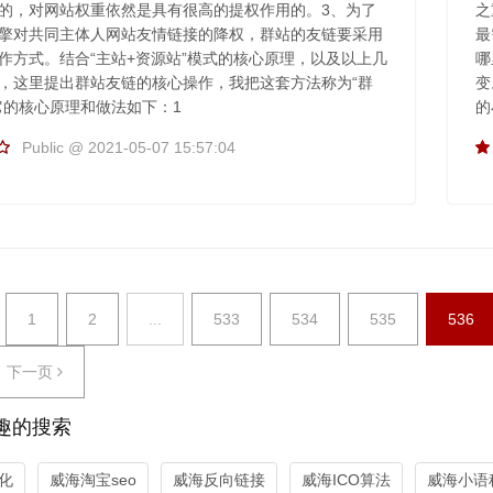
的，对网站权重依然是具有很高的提权作用的。3、为了
之
擎对共同主体人网站友情链接的降权，群站的友链要采用
最
作方式。结合“主站+资源站”模式的核心原理，以及以上几
哪
，这里提出群站友链的核心操作，我把这套方法称为“群
变
它的核心原理和做法如下：1
的
Public @ 2021-05-07 15:57:04
1
2
...
533
534
535
536
下一页
趣的搜索
化
威海淘宝seo
威海反向链接
威海ICO算法
威海小语种