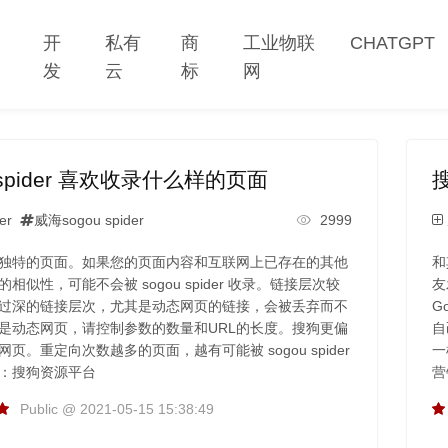
网
开
私有
商
工业物联
CHATGPT
站
发
云
标
网
u spider 喜欢收录什么样的页面
er
威海sogou spider
2999
独特的页面。如果您的页面内容和互联网上已存在的其他
和
相似性，可能不会被 sogou spider 收录。链接层次较
友
过深的链接层次，尤其是动态网页的链接，会被丢弃而不
G
是动态网页，请控制参数的数量和URL的长度。搜狗更偏
自
页。重定向次数越多的页面，越有可能被 sogou spider
一
：搜狗资源平台
营
Public @ 2021-05-15 15:38:49