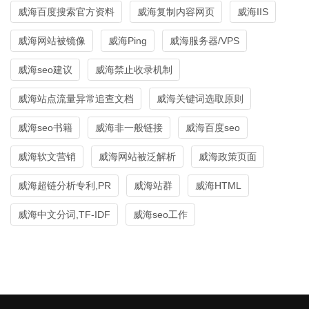
威海百度搜索官方资料
威海复制内容网页
威海IIS
威海网站被镜像
威海Ping
威海服务器/VPS
威海seo建议
威海禁止收录机制
威海站点流量异常追查文档
威海关键词选取原则
威海seo书籍
威海非一般链接
威海百度seo
威海软文营销
威海网站被泛解析
威海政策页面
威海超链分析专利,PR
威海站群
威海HTML
威海中文分词,TF-IDF
威海seo工作