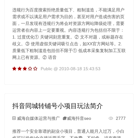
违规行为百度搜索拒绝质量低下、粗制滥造，不能满足用户
需求或不以满足用户需求为目的，甚至对用户造成伤害的页
面，一旦发现有违规行为将会对资源方网站降级处理，需要
运营者在内容上一定要重视。内容违规行为包括但不限于：
1. 过度优化① 关键词刻意重复。② 文不对题，或标题存在
歧义。③ 使用虚假关键词吸引点击，如XX官方网站等。2.
质量低下粗制滥造包括但不限于① 低成本采集复制加工互联
网上已有资源。② 语音
Public @ 2010-08-18 15:43:53
抖音同城转铺号小项目玩法简介
威海自媒体运营与推广
威海抖音seo
2777
推荐一个安全靠谱的副业小项目，普通人能月入过万，小白
也可以操作!全文接近两千字，不收费、不钓鱼、没有套路，