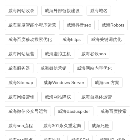
威海网站收录
威海外部链接建设
威海域名
威海百度智能小程序运营
威海抖音seo
威海Robots
威海百度移动搜索优化
威海https
威海关键词优化
威海网站运营
威海虚拟主机
威海谷歌seo
威海服务器
威海微信营销
威海网站内容优化
威海Sitemap
威海Windows Server
威海seo方案
威海网络营销
威海网站降权
威海自媒体运营
威海微信公众号运营
威海Baiduspider
威海百度搜索
威海seo流程
威海301永久重定向
威海死链
威海seo观点
威海站群
威海SEM
威海URL优化