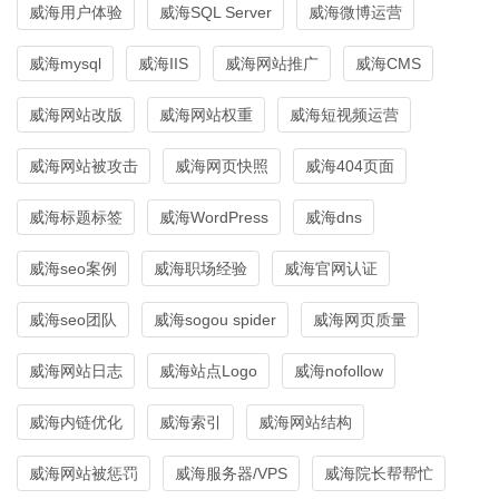
威海用户体验
威海SQL Server
威海微博运营
威海mysql
威海IIS
威海网站推广
威海CMS
威海网站改版
威海网站权重
威海短视频运营
威海网站被攻击
威海网页快照
威海404页面
威海标题标签
威海WordPress
威海dns
威海seo案例
威海职场经验
威海官网认证
威海seo团队
威海sogou spider
威海网页质量
威海网站日志
威海站点Logo
威海nofollow
威海内链优化
威海索引
威海网站结构
威海网站被惩罚
威海服务器/VPS
威海院长帮帮忙