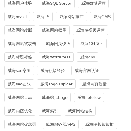
威海用户体验
威海SQL Server
威海微博运营
威海mysql
威海IIS
威海网站推广
威海CMS
威海网站改版
威海网站权重
威海短视频运营
威海网站被攻击
威海网页快照
威海404页面
威海标题标签
威海WordPress
威海dns
威海seo案例
威海职场经验
威海官网认证
威海seo团队
威海sogou spider
威海网页质量
威海网站日志
威海站点Logo
威海nofollow
威海内链优化
威海索引
威海网站结构
威海网站被惩罚
威海服务器/VPS
威海院长帮帮忙