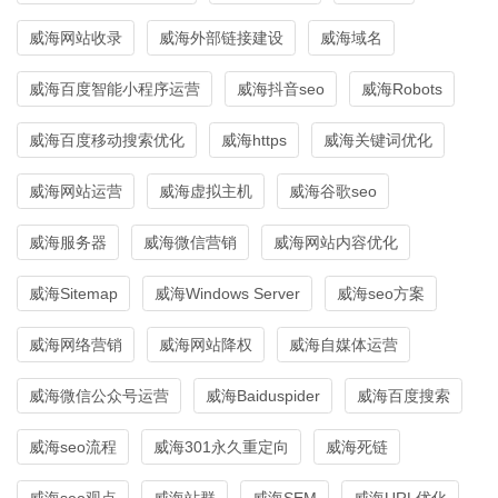
威海网站收录
威海外部链接建设
威海域名
威海百度智能小程序运营
威海抖音seo
威海Robots
威海百度移动搜索优化
威海https
威海关键词优化
威海网站运营
威海虚拟主机
威海谷歌seo
威海服务器
威海微信营销
威海网站内容优化
威海Sitemap
威海Windows Server
威海seo方案
威海网络营销
威海网站降权
威海自媒体运营
威海微信公众号运营
威海Baiduspider
威海百度搜索
威海seo流程
威海301永久重定向
威海死链
威海seo观点
威海站群
威海SEM
威海URL优化