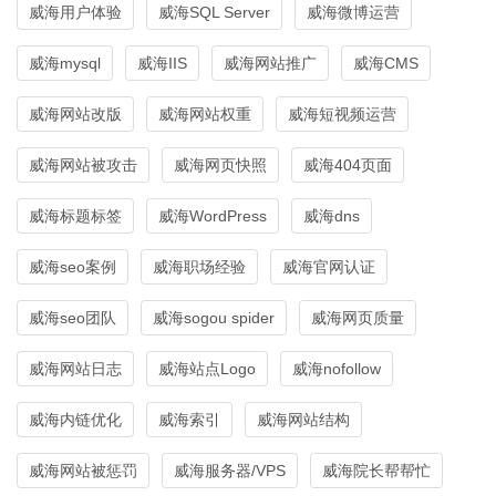
威海用户体验
威海SQL Server
威海微博运营
威海mysql
威海IIS
威海网站推广
威海CMS
威海网站改版
威海网站权重
威海短视频运营
威海网站被攻击
威海网页快照
威海404页面
威海标题标签
威海WordPress
威海dns
威海seo案例
威海职场经验
威海官网认证
威海seo团队
威海sogou spider
威海网页质量
威海网站日志
威海站点Logo
威海nofollow
威海内链优化
威海索引
威海网站结构
威海网站被惩罚
威海服务器/VPS
威海院长帮帮忙