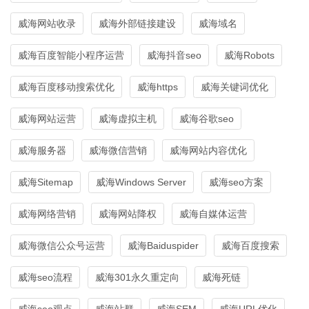
威海网站收录
威海外部链接建设
威海域名
威海百度智能小程序运营
威海抖音seo
威海Robots
威海百度移动搜索优化
威海https
威海关键词优化
威海网站运营
威海虚拟主机
威海谷歌seo
威海服务器
威海微信营销
威海网站内容优化
威海Sitemap
威海Windows Server
威海seo方案
威海网络营销
威海网站降权
威海自媒体运营
威海微信公众号运营
威海Baiduspider
威海百度搜索
威海seo流程
威海301永久重定向
威海死链
威海seo观点
威海站群
威海SEM
威海URL优化