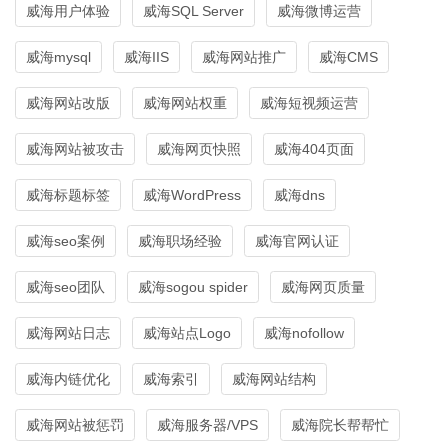
威海用户体验
威海SQL Server
威海微博运营
威海mysql
威海IIS
威海网站推广
威海CMS
威海网站改版
威海网站权重
威海短视频运营
威海网站被攻击
威海网页快照
威海404页面
威海标题标签
威海WordPress
威海dns
威海seo案例
威海职场经验
威海官网认证
威海seo团队
威海sogou spider
威海网页质量
威海网站日志
威海站点Logo
威海nofollow
威海内链优化
威海索引
威海网站结构
威海网站被惩罚
威海服务器/VPS
威海院长帮帮忙