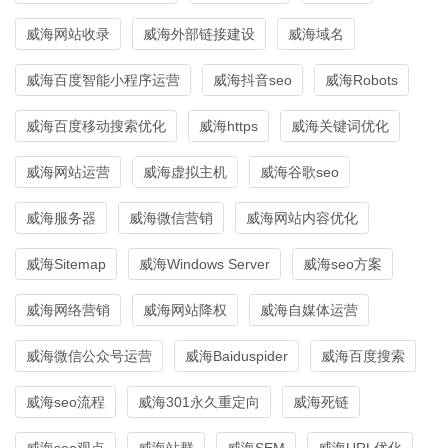
威海网站收录
威海外部链接建设
威海域名
威海百度智能小程序运营
威海抖音seo
威海Robots
威海百度移动搜索优化
威海https
威海关键词优化
威海网站运营
威海虚拟主机
威海谷歌seo
威海服务器
威海微信营销
威海网站内容优化
威海Sitemap
威海Windows Server
威海seo方案
威海网络营销
威海网站降权
威海自媒体运营
威海微信公众号运营
威海Baiduspider
威海百度搜索
威海seo流程
威海301永久重定向
威海死链
威海seo观点
威海站群
威海SEM
威海URL优化