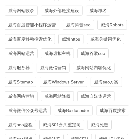
威海网站收录
威海外部链接建设
威海域名
威海百度智能小程序运营
威海抖音seo
威海Robots
威海百度移动搜索优化
威海https
威海关键词优化
威海网站运营
威海虚拟主机
威海谷歌seo
威海服务器
威海微信营销
威海网站内容优化
威海Sitemap
威海Windows Server
威海seo方案
威海网络营销
威海网站降权
威海自媒体运营
威海微信公众号运营
威海Baiduspider
威海百度搜索
威海seo流程
威海301永久重定向
威海死链
威海seo观点
威海站群
威海SEM
威海URL优化