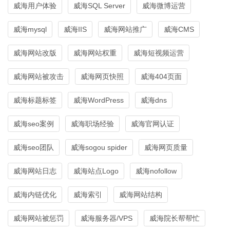
威海用户体验
威海SQL Server
威海微博运营
威海mysql
威海IIS
威海网站推广
威海CMS
威海网站改版
威海网站权重
威海短视频运营
威海网站被攻击
威海网页快照
威海404页面
威海标题标签
威海WordPress
威海dns
威海seo案例
威海职场经验
威海官网认证
威海seo团队
威海sogou spider
威海网页质量
威海网站日志
威海站点Logo
威海nofollow
威海内链优化
威海索引
威海网站结构
威海网站被惩罚
威海服务器/VPS
威海院长帮帮忙