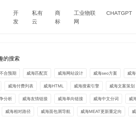
网
开
私有
商
工业物联
CHATGPT
站
发
云
标
网
趣的搜索
不合预期
威海匹配页
威海网站设计
威海seo方案
威海
威海付费列表
威海HTML
威海搜索引擎
威海文案策划
争分析
威海友情链接
威海单向链接
威海中文分词
威
威海相对路径
威海面包屑导航
威海MEAT更新重定向
威