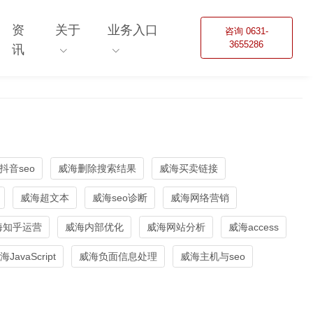
资
关于
业务入口
咨询 0631-
3655286
讯
抖音seo
威海删除搜索结果
威海买卖链接
威海超文本
威海seo诊断
威海网络营销
海知乎运营
威海内部优化
威海网站分析
威海access
海JavaScript
威海负面信息处理
威海主机与seo