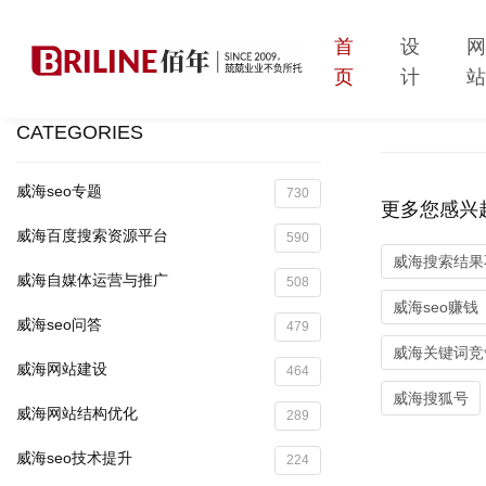
首
设
页
计
CATEGORIES
威海seo专题
730
更多您感兴
威海百度搜索资源平台
590
威海搜索结果
威海自媒体运营与推广
508
威海seo赚钱
威海seo问答
479
威海关键词竞
威海网站建设
464
威海搜狐号
威海网站结构优化
289
威海seo技术提升
224