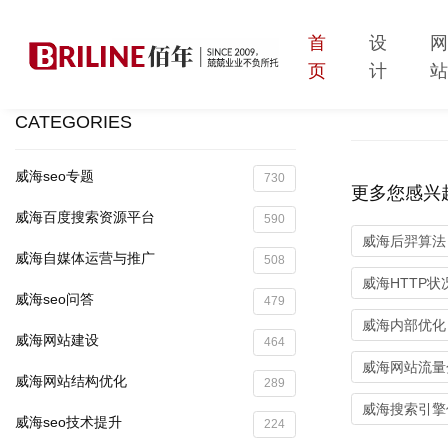
首
设
页
计
CATEGORIES
威海seo专题
730
更多您感兴
威海百度搜索资源平台
590
威海后羿算法
威海自媒体运营与推广
508
威海HTTP状
威海seo问答
479
威海内部优化
威海网站建设
464
威海网站流量
威海网站结构优化
289
威海搜索引擎优
威海seo技术提升
224