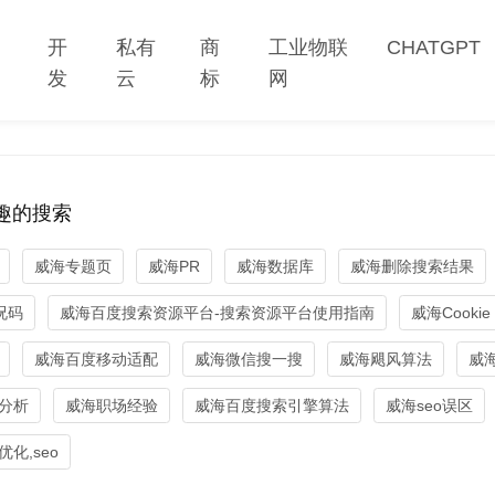
网
开
私有
商
工业物联
CHATGPT
站
发
云
标
网
趣的搜索
威海专题页
威海PR
威海数据库
威海删除搜索结果
况码
威海百度搜索资源平台-搜索资源平台使用指南
威海Cookie
威海百度移动适配
威海微信搜一搜
威海飓风算法
威海
分析
威海职场经验
威海百度搜索引擎算法
威海seo误区
化,seo