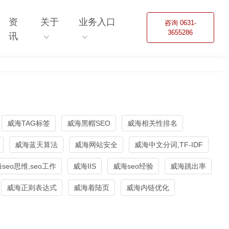
资
关于
业务入口
咨询 0631-
3655286
讯
威海TAG标签
威海黑帽SEO
威海相关性排名
威海蓝天算法
威海网站安全
威海中文分词,TF-IDF
seo思维,seo工作
威海IIS
威海seo经验
威海跳出率
威海正则表达式
威海着陆页
威海内链优化