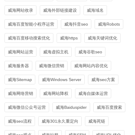
威海网站收录
威海外部链接建设
威海域名
威海百度智能小程序运营
威海抖音seo
威海Robots
威海百度移动搜索优化
威海https
威海关键词优化
威海网站运营
威海虚拟主机
威海谷歌seo
威海服务器
威海微信营销
威海网站内容优化
威海Sitemap
威海Windows Server
威海seo方案
威海网络营销
威海网站降权
威海自媒体运营
威海微信公众号运营
威海Baiduspider
威海百度搜索
威海seo流程
威海301永久重定向
威海死链
威海seo观点
威海站群
威海SEM
威海URL优化