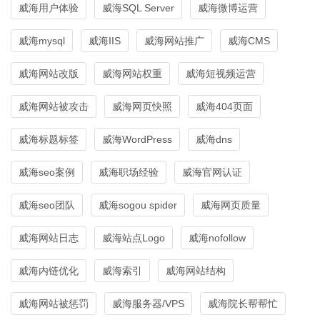
威海用户体验
威海SQL Server
威海微博运营
威海mysql
威海IIS
威海网站推广
威海CMS
威海网站改版
威海网站权重
威海短视频运营
威海网站被攻击
威海网页快照
威海404页面
威海标题标签
威海WordPress
威海dns
威海seo案例
威海职场经验
威海官网认证
威海seo团队
威海sogou spider
威海网页质量
威海网站日志
威海站点Logo
威海nofollow
威海内链优化
威海索引
威海网站结构
威海网站被惩罚
威海服务器/VPS
威海院长帮帮忙