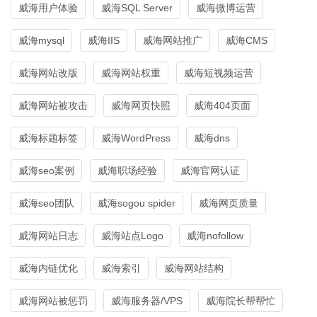
威海用户体验
威海SQL Server
威海微博运营
威海mysql
威海IIS
威海网站推广
威海CMS
威海网站改版
威海网站权重
威海短视频运营
威海网站被攻击
威海网页快照
威海404页面
威海标题标签
威海WordPress
威海dns
威海seo案例
威海职场经验
威海官网认证
威海seo团队
威海sogou spider
威海网页质量
威海网站日志
威海站点Logo
威海nofollow
威海内链优化
威海索引
威海网站结构
威海网站被惩罚
威海服务器/VPS
威海院长帮帮忙