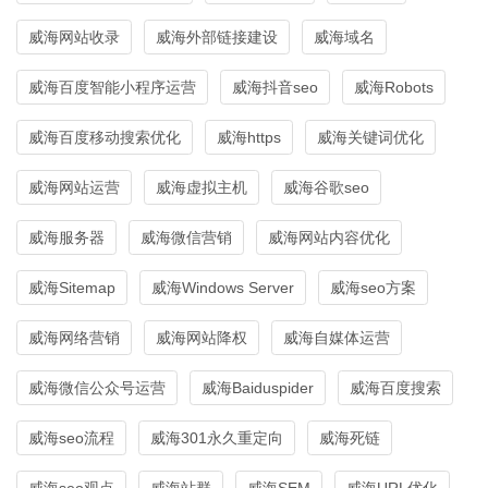
威海网站收录
威海外部链接建设
威海域名
威海百度智能小程序运营
威海抖音seo
威海Robots
威海百度移动搜索优化
威海https
威海关键词优化
威海网站运营
威海虚拟主机
威海谷歌seo
威海服务器
威海微信营销
威海网站内容优化
威海Sitemap
威海Windows Server
威海seo方案
威海网络营销
威海网站降权
威海自媒体运营
威海微信公众号运营
威海Baiduspider
威海百度搜索
威海seo流程
威海301永久重定向
威海死链
威海seo观点
威海站群
威海SEM
威海URL优化