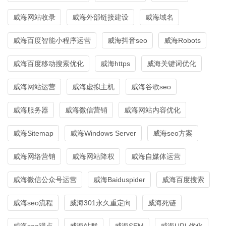
威海网站收录
威海外部链接建设
威海域名
威海百度智能小程序运营
威海抖音seo
威海Robots
威海百度移动搜索优化
威海https
威海关键词优化
威海网站运营
威海虚拟主机
威海谷歌seo
威海服务器
威海微信营销
威海网站内容优化
威海Sitemap
威海Windows Server
威海seo方案
威海网络营销
威海网站降权
威海自媒体运营
威海微信公众号运营
威海Baiduspider
威海百度搜索
威海seo流程
威海301永久重定向
威海死链
威海seo观点
威海站群
威海SEM
威海URL优化