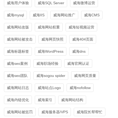
威海用户体验
威海SQL Server
威海微博运营
威海mysql
威海IIS
威海网站推广
威海CMS
威海网站改版
威海网站权重
威海短视频运营
威海网站被攻击
威海网页快照
威海404页面
威海标题标签
威海WordPress
威海dns
威海seo案例
威海职场经验
威海官网认证
威海seo团队
威海sogou spider
威海网页质量
威海网站日志
威海站点Logo
威海nofollow
威海内链优化
威海索引
威海网站结构
威海网站被惩罚
威海服务器/VPS
威海院长帮帮忙