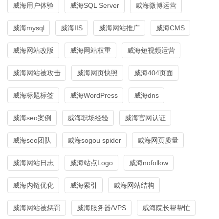
威海用户体验
威海SQL Server
威海微博运营
威海mysql
威海IIS
威海网站推广
威海CMS
威海网站改版
威海网站权重
威海短视频运营
威海网站被攻击
威海网页快照
威海404页面
威海标题标签
威海WordPress
威海dns
威海seo案例
威海职场经验
威海官网认证
威海seo团队
威海sogou spider
威海网页质量
威海网站日志
威海站点Logo
威海nofollow
威海内链优化
威海索引
威海网站结构
威海网站被惩罚
威海服务器/VPS
威海院长帮帮忙