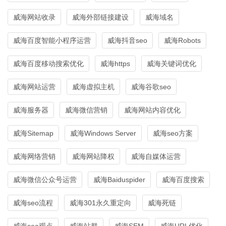
威海网站收录
威海外部链接建设
威海域名
威海百度智能小程序运营
威海抖音seo
威海Robots
威海百度移动搜索优化
威海https
威海关键词优化
威海网站运营
威海虚拟主机
威海谷歌seo
威海服务器
威海微信营销
威海网站内容优化
威海Sitemap
威海Windows Server
威海seo方案
威海网络营销
威海网站降权
威海自媒体运营
威海微信公众号运营
威海Baiduspider
威海百度搜索
威海seo流程
威海301永久重定向
威海死链
威海seo观点
威海站群
威海SEM
威海URL优化