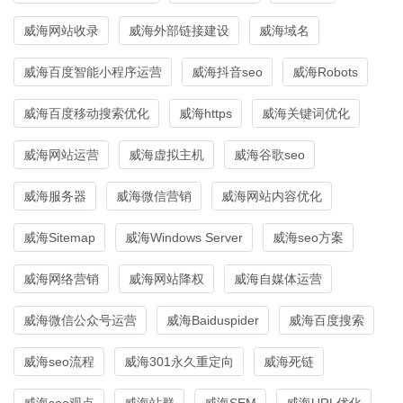
威海网站收录
威海外部链接建设
威海域名
威海百度智能小程序运营
威海抖音seo
威海Robots
威海百度移动搜索优化
威海https
威海关键词优化
威海网站运营
威海虚拟主机
威海谷歌seo
威海服务器
威海微信营销
威海网站内容优化
威海Sitemap
威海Windows Server
威海seo方案
威海网络营销
威海网站降权
威海自媒体运营
威海微信公众号运营
威海Baiduspider
威海百度搜索
威海seo流程
威海301永久重定向
威海死链
威海seo观点
威海站群
威海SEM
威海URL优化