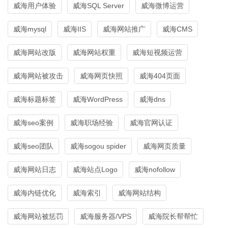
威海用户体验
威海SQL Server
威海微博运营
威海mysql
威海IIS
威海网站推广
威海CMS
威海网站改版
威海网站权重
威海短视频运营
威海网站被攻击
威海网页快照
威海404页面
威海标题标签
威海WordPress
威海dns
威海seo案例
威海职场经验
威海官网认证
威海seo团队
威海sogou spider
威海网页质量
威海网站日志
威海站点Logo
威海nofollow
威海内链优化
威海索引
威海网站结构
威海网站被惩罚
威海服务器/VPS
威海院长帮帮忙