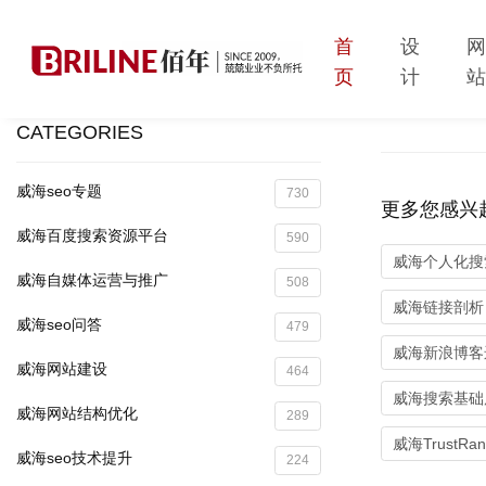
首
设
页
计
CATEGORIES
威海seo专题
730
更多您感兴
威海百度搜索资源平台
590
威海个人化搜
威海自媒体运营与推广
508
威海链接剖析
威海seo问答
479
威海新浪博客
威海网站建设
464
威海搜索基础
威海网站结构优化
289
威海TrustRa
威海seo技术提升
224