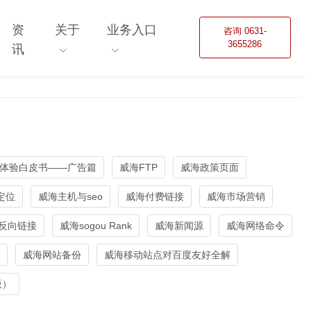
资
关于
业务入口
咨询 0631-
3655286
讯
体验白皮书——广告篇
威海FTP
威海政策页面
定位
威海主机与seo
威海付费链接
威海市场营销
反向链接
威海sogou Rank
威海新闻源
威海网络命令
威海网站备份
威海移动站点对百度友好全解
版）