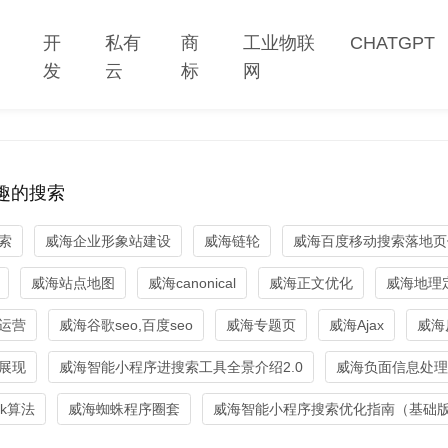
网
开
私有
商
工业物联
CHATGPT
站
发
云
标
网
趣的搜索
索
威海企业形象站建设
威海链轮
威海百度移动搜索落地页
威海站点地图
威海canonical
威海正文优化
威海地理
运营
威海谷歌seo,百度seo
威海专题页
威海Ajax
威海
展现
威海智能小程序进搜索工具全景介绍2.0
威海负面信息处理
nk算法
威海蜘蛛程序圈套
威海智能小程序搜索优化指南（基础