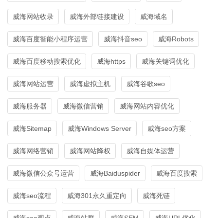
威海网站收录
威海外部链接建设
威海域名
威海百度智能小程序运营
威海抖音seo
威海Robots
威海百度移动搜索优化
威海https
威海关键词优化
威海网站运营
威海虚拟主机
威海谷歌seo
威海服务器
威海微信营销
威海网站内容优化
威海Sitemap
威海Windows Server
威海seo方案
威海网络营销
威海网站降权
威海自媒体运营
威海微信公众号运营
威海Baiduspider
威海百度搜索
威海seo流程
威海301永久重定向
威海死链
威海seo观点
威海站群
威海SEM
威海URL优化