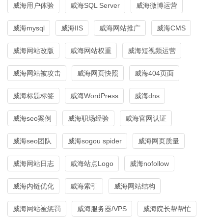
威海用户体验
威海SQL Server
威海微博运营
威海mysql
威海IIS
威海网站推广
威海CMS
威海网站改版
威海网站权重
威海短视频运营
威海网站被攻击
威海网页快照
威海404页面
威海标题标签
威海WordPress
威海dns
威海seo案例
威海职场经验
威海官网认证
威海seo团队
威海sogou spider
威海网页质量
威海网站日志
威海站点Logo
威海nofollow
威海内链优化
威海索引
威海网站结构
威海网站被惩罚
威海服务器/VPS
威海院长帮帮忙