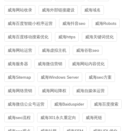
威海网站收录
威海外部链接建设
威海域名
威海百度智能小程序运营
威海抖音seo
威海Robots
威海百度移动搜索优化
威海https
威海关键词优化
威海网站运营
威海虚拟主机
威海谷歌seo
威海服务器
威海微信营销
威海网站内容优化
威海Sitemap
威海Windows Server
威海seo方案
威海网络营销
威海网站降权
威海自媒体运营
威海微信公众号运营
威海Baiduspider
威海百度搜索
威海seo流程
威海301永久重定向
威海死链
威海seo观点
威海站群
威海SEM
威海URL优化