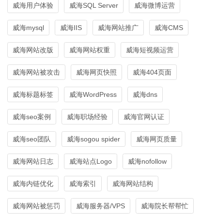
威海用户体验
威海SQL Server
威海微博运营
威海mysql
威海IIS
威海网站推广
威海CMS
威海网站改版
威海网站权重
威海短视频运营
威海网站被攻击
威海网页快照
威海404页面
威海标题标签
威海WordPress
威海dns
威海seo案例
威海职场经验
威海官网认证
威海seo团队
威海sogou spider
威海网页质量
威海网站日志
威海站点Logo
威海nofollow
威海内链优化
威海索引
威海网站结构
威海网站被惩罚
威海服务器/VPS
威海院长帮帮忙