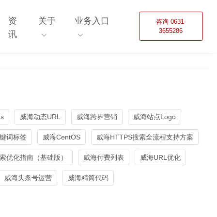
资
关于
业务入口
咨询 0631-
3655286
讯
s
威海动态URL
威海跨界营销
威海站点Logo
键词标签
威海CentOS
威海HTTPS搜索全流程支持方案
索优化指南（基础版）
威海付费列表
威海URL优化
威海头条号运营
威海精简代码