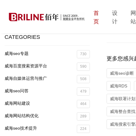
首
设
页
计
CATEGORIES
威海seo专题
730
更多您感兴
威海百度搜索资源平台
590
威海seo诊断
威海自媒体运营与推广
508
威海RDS
威海seo问答
479
威海联署计划
威海网站建设
464
威海整合查找
威海网站结构优化
289
威海搜索引擎
威海seo技术提升
224