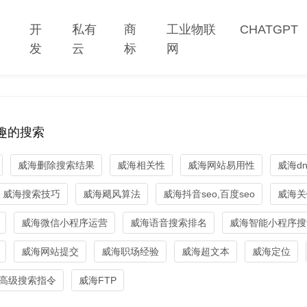
网
开
私有
商
工业物联
CHATGPT
站
发
云
标
网
趣的搜索
威海删除搜索结果
威海相关性
威海网站易用性
威海dn
威海搜索技巧
威海飓风算法
威海抖音seo,百度seo
威海关
威海微信小程序运营
威海语音搜索排名
威海智能小程序搜
威海网站提交
威海职场经验
威海超文本
威海定位
高级搜索指令
威海FTP