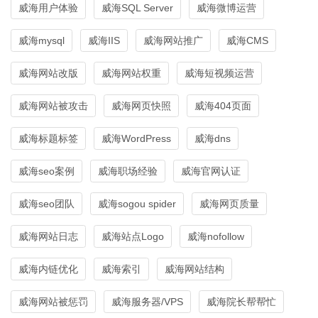
威海用户体验
威海SQL Server
威海微博运营
威海mysql
威海IIS
威海网站推广
威海CMS
威海网站改版
威海网站权重
威海短视频运营
威海网站被攻击
威海网页快照
威海404页面
威海标题标签
威海WordPress
威海dns
威海seo案例
威海职场经验
威海官网认证
威海seo团队
威海sogou spider
威海网页质量
威海网站日志
威海站点Logo
威海nofollow
威海内链优化
威海索引
威海网站结构
威海网站被惩罚
威海服务器/VPS
威海院长帮帮忙