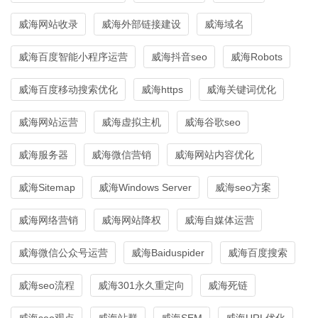
威海网站收录
威海外部链接建设
威海域名
威海百度智能小程序运营
威海抖音seo
威海Robots
威海百度移动搜索优化
威海https
威海关键词优化
威海网站运营
威海虚拟主机
威海谷歌seo
威海服务器
威海微信营销
威海网站内容优化
威海Sitemap
威海Windows Server
威海seo方案
威海网络营销
威海网站降权
威海自媒体运营
威海微信公众号运营
威海Baiduspider
威海百度搜索
威海seo流程
威海301永久重定向
威海死链
威海seo观点
威海站群
威海SEM
威海URL优化