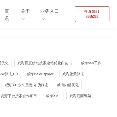
资
关于
业务入口
咨询 0631-
3655286
讯
面优化
威海百度移动搜索建站优化白皮书
威海seo工作
ank算法,PR
威海Baiduspider
威海蓝天算法
威海301永久重定向,伪静态
威海内部优化
索资源平台搜索合作项目
威海XML
威海页面绑架