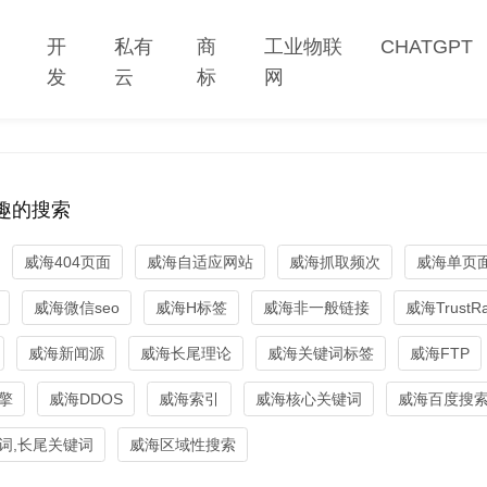
网
开
私有
商
工业物联
CHATGPT
站
发
云
标
网
趣的搜索
威海404页面
威海自适应网站
威海抓取频次
威海单页
威海微信seo
威海H标签
威海非一般链接
威海TrustR
威海新闻源
威海长尾理论
威海关键词标签
威海FTP
擎
威海DDOS
威海索引
威海核心关键词
威海百度搜
词,长尾关键词
威海区域性搜索