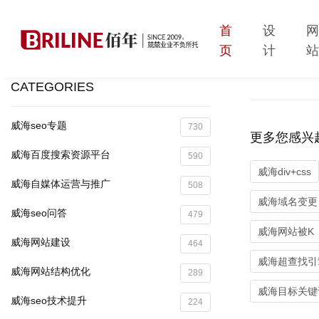
首
设
页
计
CATEGORIES
威海seo专题
730
更多您感兴
威海百度搜索资源平台
590
威海div+css
威海自媒体运营与推广
508
威海域名变更
威海seo问答
479
威海网站被K
威海网站建设
464
威海超查找引
威海网站结构优化
289
威海目标关键
威海seo技术提升
224