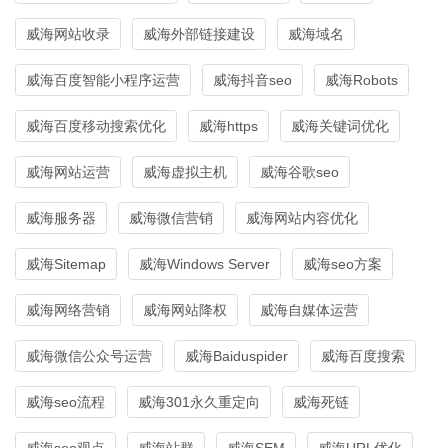
威海网站收录
威海外部链接建设
威海域名
威海百度智能小程序运营
威海抖音seo
威海Robots
威海百度移动搜索优化
威海https
威海关键词优化
威海网站运营
威海虚拟主机
威海谷歌seo
威海服务器
威海微信营销
威海网站内容优化
威海Sitemap
威海Windows Server
威海seo方案
威海网络营销
威海网站降权
威海自媒体运营
威海微信公众号运营
威海Baiduspider
威海百度搜索
威海seo流程
威海301永久重定向
威海死链
威海seo观点
威海站群
威海SEM
威海URL优化