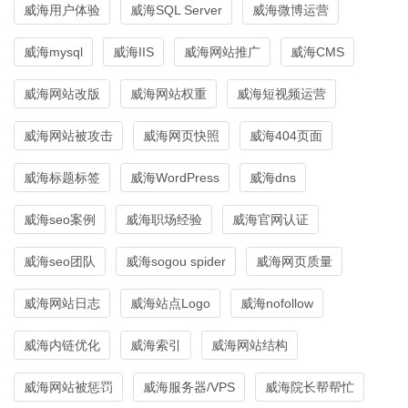
威海用户体验
威海SQL Server
威海微博运营
威海mysql
威海IIS
威海网站推广
威海CMS
威海网站改版
威海网站权重
威海短视频运营
威海网站被攻击
威海网页快照
威海404页面
威海标题标签
威海WordPress
威海dns
威海seo案例
威海职场经验
威海官网认证
威海seo团队
威海sogou spider
威海网页质量
威海网站日志
威海站点Logo
威海nofollow
威海内链优化
威海索引
威海网站结构
威海网站被惩罚
威海服务器/VPS
威海院长帮帮忙