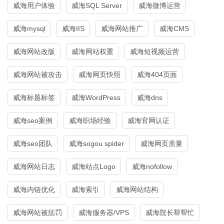
威海用户体验
威海SQL Server
威海微博运营
威海mysql
威海IIS
威海网站推广
威海CMS
威海网站改版
威海网站权重
威海短视频运营
威海网站被攻击
威海网页快照
威海404页面
威海标题标签
威海WordPress
威海dns
威海seo案例
威海职场经验
威海官网认证
威海seo团队
威海sogou spider
威海网页质量
威海网站日志
威海站点Logo
威海nofollow
威海内链优化
威海索引
威海网站结构
威海网站被惩罚
威海服务器/VPS
威海院长帮帮忙