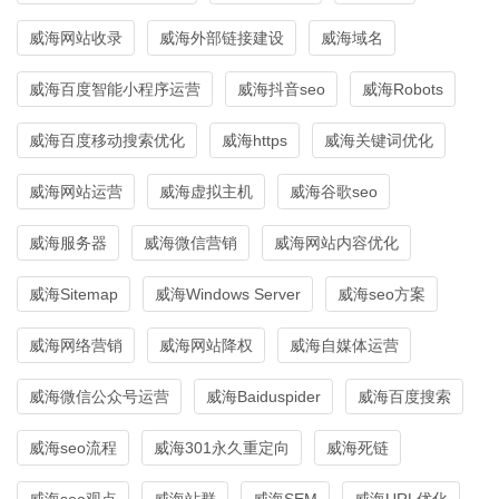
威海网站收录
威海外部链接建设
威海域名
威海百度智能小程序运营
威海抖音seo
威海Robots
威海百度移动搜索优化
威海https
威海关键词优化
威海网站运营
威海虚拟主机
威海谷歌seo
威海服务器
威海微信营销
威海网站内容优化
威海Sitemap
威海Windows Server
威海seo方案
威海网络营销
威海网站降权
威海自媒体运营
威海微信公众号运营
威海Baiduspider
威海百度搜索
威海seo流程
威海301永久重定向
威海死链
威海seo观点
威海站群
威海SEM
威海URL优化