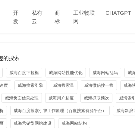
网
开
私有
商
工业物联
CHATGPT
站
发
云
标
网
趣的搜索
威海百度下拉框
威海网站性能优化
威海网站乱码
威海
速度
威海搜索引擎
威海搜索量
威海微信搜一搜
威海
威海负面信息处理
威海用户粘度
威海抓取频次
威海索
析
威海百度搜索引擎工作原理（百度搜索资源平台）
威海新浪
页
威海营销型网站建设
威海网站结构