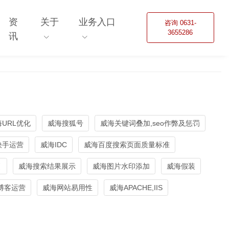
资
关于
业务入口
咨询 0631-
3655286
讯
URL优化
威海搜狐号
威海关键词叠加,seo作弊及惩罚
快手运营
威海IDC
威海百度搜索页面质量标准
引
威海搜索结果展示
威海图片水印添加
威海假装
博客运营
威海网站易用性
威海APACHE,IIS