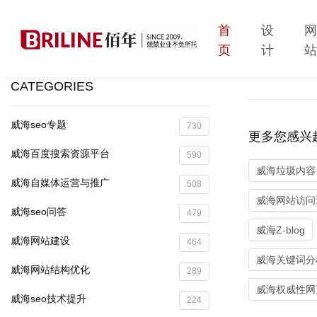
首
设
页
计
CATEGORIES
威海seo专题
730
更多您感兴
威海百度搜索资源平台
590
威海垃圾内容
威海自媒体运营与推广
508
威海网站访问
威海seo问答
479
威海Z-blog
威海网站建设
464
威海关键词分
威海网站结构优化
289
威海权威性网
威海seo技术提升
224