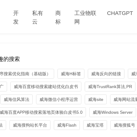
网
开
私有
商
工业物联
CHATGPT
站
发
云
标
网
趣的搜索
序搜索优化指南（基础版）
威海H标签
威海反向的链接
威
广
威海百度移动搜索建站优化白皮书
威海TrustRank算法,PR
威海信风算法
威海微信小程序运营
威海site
威海网站流
威海百度APP移动搜索落地页体验白皮书5.0
威海Windows Server
算法
威海搜狗站长平台
威海Flash
威海宝塔
威海搜狐号