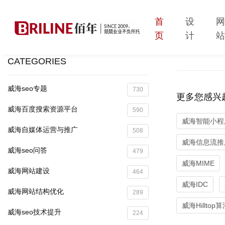
首
设
页
计
CATEGORIES
威海seo专题
730
更多您感兴
威海百度搜索资源平台
590
威海智能小程
威海自媒体运营与推广
508
威海信息流推
威海seo问答
479
威海MIME
威海网站建设
464
威海IDC
威海网站结构优化
289
威海Hilltop
威海seo技术提升
224