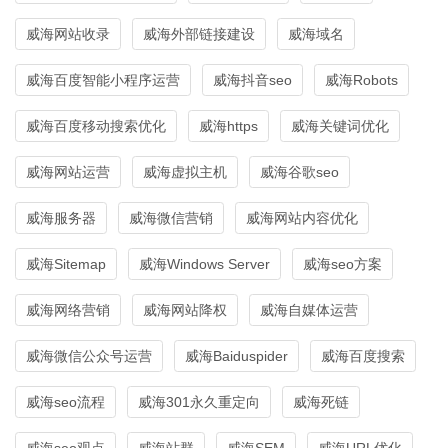
威海网站收录
威海外部链接建设
威海域名
威海百度智能小程序运营
威海抖音seo
威海Robots
威海百度移动搜索优化
威海https
威海关键词优化
威海网站运营
威海虚拟主机
威海谷歌seo
威海服务器
威海微信营销
威海网站内容优化
威海Sitemap
威海Windows Server
威海seo方案
威海网络营销
威海网站降权
威海自媒体运营
威海微信公众号运营
威海Baiduspider
威海百度搜索
威海seo流程
威海301永久重定向
威海死链
威海seo观点
威海站群
威海SEM
威海URL优化