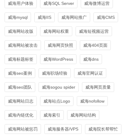
威海用户体验
威海SQL Server
威海微博运营
威海mysql
威海IIS
威海网站推广
威海CMS
威海网站改版
威海网站权重
威海短视频运营
威海网站被攻击
威海网页快照
威海404页面
威海标题标签
威海WordPress
威海dns
威海seo案例
威海职场经验
威海官网认证
威海seo团队
威海sogou spider
威海网页质量
威海网站日志
威海站点Logo
威海nofollow
威海内链优化
威海索引
威海网站结构
威海网站被惩罚
威海服务器/VPS
威海院长帮帮忙