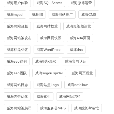
威海用户体验
威海SQL Server
威海微博运营
威海mysql
威海IIS
威海网站推广
威海CMS
威海网站改版
威海网站权重
威海短视频运营
威海网站被攻击
威海网页快照
威海404页面
威海标题标签
威海WordPress
威海dns
威海seo案例
威海职场经验
威海官网认证
威海seo团队
威海sogou spider
威海网页质量
威海网站日志
威海站点Logo
威海nofollow
威海内链优化
威海索引
威海网站结构
威海网站被惩罚
威海服务器/VPS
威海院长帮帮忙