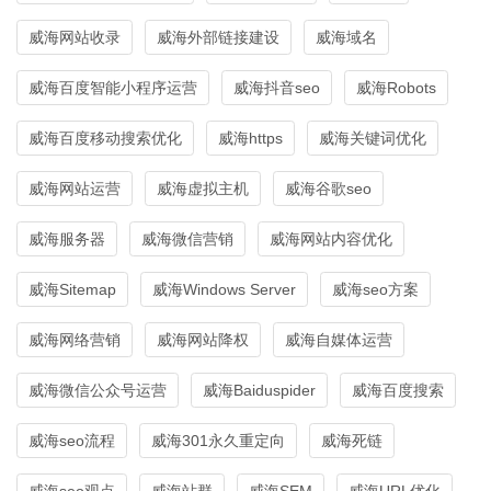
威海网站收录
威海外部链接建设
威海域名
威海百度智能小程序运营
威海抖音seo
威海Robots
威海百度移动搜索优化
威海https
威海关键词优化
威海网站运营
威海虚拟主机
威海谷歌seo
威海服务器
威海微信营销
威海网站内容优化
威海Sitemap
威海Windows Server
威海seo方案
威海网络营销
威海网站降权
威海自媒体运营
威海微信公众号运营
威海Baiduspider
威海百度搜索
威海seo流程
威海301永久重定向
威海死链
威海seo观点
威海站群
威海SEM
威海URL优化