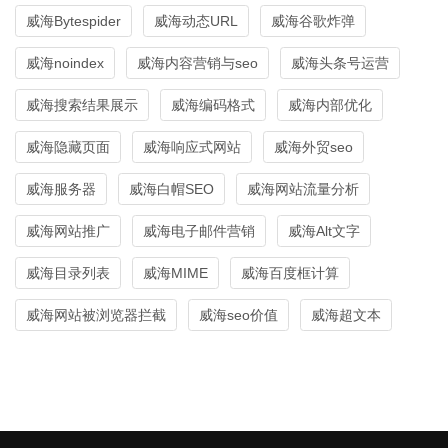
威海Bytespider
威海动态URL
威海谷歌炸弹
威海noindex
威海内容营销与seo
威海头条号运营
威海搜索结果展示
威海编码格式
威海内部优化
威海隐藏页面
威海响应式网站
威海外贸seo
威海服务器
威海白帽SEO
威海网站流量分析
威海网站推广
威海电子邮件营销
威海Alt文字
威海目录列表
威海MIME
威海百度框计算
威海网站被浏览器拦截
威海seo价值
威海超文本