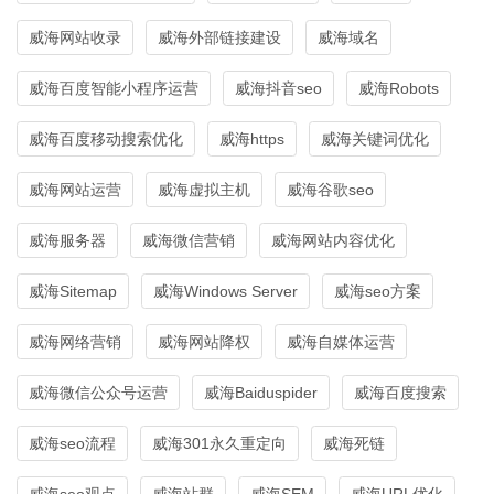
威海网站收录
威海外部链接建设
威海域名
威海百度智能小程序运营
威海抖音seo
威海Robots
威海百度移动搜索优化
威海https
威海关键词优化
威海网站运营
威海虚拟主机
威海谷歌seo
威海服务器
威海微信营销
威海网站内容优化
威海Sitemap
威海Windows Server
威海seo方案
威海网络营销
威海网站降权
威海自媒体运营
威海微信公众号运营
威海Baiduspider
威海百度搜索
威海seo流程
威海301永久重定向
威海死链
威海seo观点
威海站群
威海SEM
威海URL优化