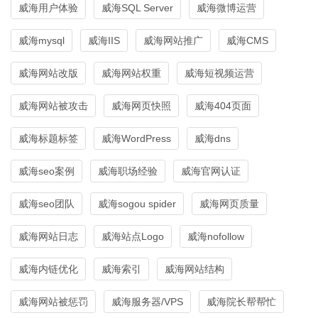
威海用户体验
威海SQL Server
威海微博运营
威海mysql
威海IIS
威海网站推广
威海CMS
威海网站改版
威海网站权重
威海短视频运营
威海网站被攻击
威海网页快照
威海404页面
威海标题标签
威海WordPress
威海dns
威海seo案例
威海职场经验
威海官网认证
威海seo团队
威海sogou spider
威海网页质量
威海网站日志
威海站点Logo
威海nofollow
威海内链优化
威海索引
威海网站结构
威海网站被惩罚
威海服务器/VPS
威海院长帮帮忙