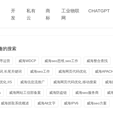
网
开
私有
商
工业物联
CHATGPT
站
发
云
标
网
趣的搜索
序运营
威海WDCP
威海seo思维,seo工作
威海整合查找
词,长尾关键词
威海seo工作
威海网页代码优化
威海APACHE
化,IIS
威海信息流推广
威海网页代码优化,移动搜索
威海
s
威海网站工信部备案
威海防盗链
威海seo服务商
威海
威海抓取系统概述
威海Alt文字
威海IPV6
威海seo方案