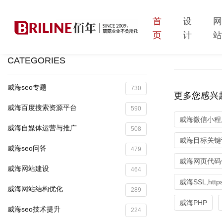
首
设
页
计
CATEGORIES
威海seo专题
730
更多您感兴
威海百度搜索资源平台
590
威海微信小程
威海自媒体运营与推广
508
威海目标关键
威海seo问答
479
威海网页代码优
威海网站建设
464
威海SSL,http
威海网站结构优化
289
威海PHP
威海seo技术提升
224