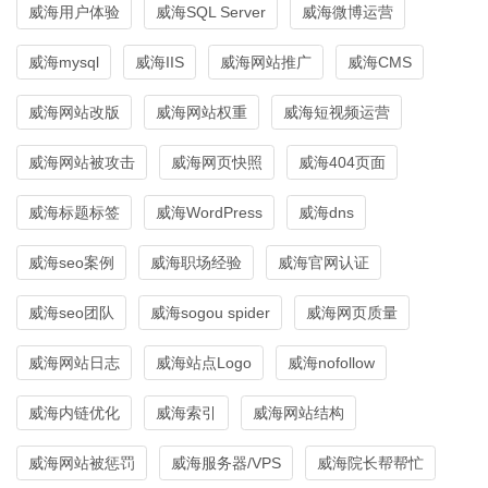
威海用户体验
威海SQL Server
威海微博运营
威海mysql
威海IIS
威海网站推广
威海CMS
威海网站改版
威海网站权重
威海短视频运营
威海网站被攻击
威海网页快照
威海404页面
威海标题标签
威海WordPress
威海dns
威海seo案例
威海职场经验
威海官网认证
威海seo团队
威海sogou spider
威海网页质量
威海网站日志
威海站点Logo
威海nofollow
威海内链优化
威海索引
威海网站结构
威海网站被惩罚
威海服务器/VPS
威海院长帮帮忙