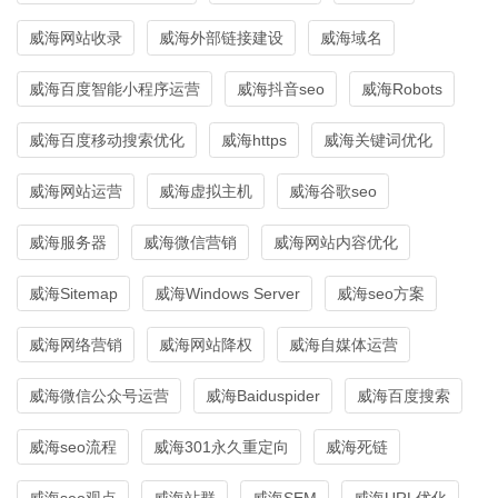
威海网站收录
威海外部链接建设
威海域名
威海百度智能小程序运营
威海抖音seo
威海Robots
威海百度移动搜索优化
威海https
威海关键词优化
威海网站运营
威海虚拟主机
威海谷歌seo
威海服务器
威海微信营销
威海网站内容优化
威海Sitemap
威海Windows Server
威海seo方案
威海网络营销
威海网站降权
威海自媒体运营
威海微信公众号运营
威海Baiduspider
威海百度搜索
威海seo流程
威海301永久重定向
威海死链
威海seo观点
威海站群
威海SEM
威海URL优化