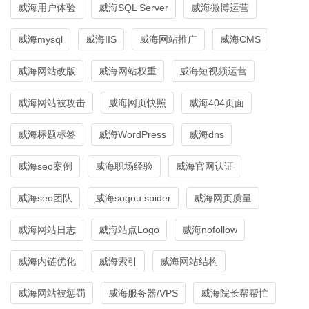
威海用户体验
威海SQL Server
威海微博运营
威海mysql
威海IIS
威海网站推广
威海CMS
威海网站改版
威海网站权重
威海短视频运营
威海网站被攻击
威海网页快照
威海404页面
威海标题标签
威海WordPress
威海dns
威海seo案例
威海职场经验
威海官网认证
威海seo团队
威海sogou spider
威海网页质量
威海网站日志
威海站点Logo
威海nofollow
威海内链优化
威海索引
威海网站结构
威海网站被惩罚
威海服务器/VPS
威海院长帮帮忙