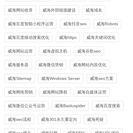
威海网站收录
威海外部链接建设
威海域名
威海百度智能小程序运营
威海抖音seo
威海Robots
威海百度移动搜索优化
威海https
威海关键词优化
威海网站运营
威海虚拟主机
威海谷歌seo
威海服务器
威海微信营销
威海网站内容优化
威海Sitemap
威海Windows Server
威海seo方案
威海网络营销
威海网站降权
威海自媒体运营
威海微信公众号运营
威海Baiduspider
威海百度搜索
威海seo流程
威海301永久重定向
威海死链
威海seo观点
威海站群
威海SEM
威海URL优化