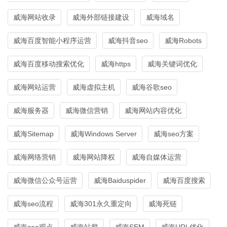
威海网站收录
威海外部链接建设
威海域名
威海百度智能小程序运营
威海抖音seo
威海Robots
威海百度移动搜索优化
威海https
威海关键词优化
威海网站运营
威海虚拟主机
威海谷歌seo
威海服务器
威海微信营销
威海网站内容优化
威海Sitemap
威海Windows Server
威海seo方案
威海网络营销
威海网站降权
威海自媒体运营
威海微信公众号运营
威海Baiduspider
威海百度搜索
威海seo流程
威海301永久重定向
威海死链
威海seo观点
威海站群
威海SEM
威海URL优化