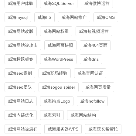
威海用户体验
威海SQL Server
威海微博运营
威海mysql
威海IIS
威海网站推广
威海CMS
威海网站改版
威海网站权重
威海短视频运营
威海网站被攻击
威海网页快照
威海404页面
威海标题标签
威海WordPress
威海dns
威海seo案例
威海职场经验
威海官网认证
威海seo团队
威海sogou spider
威海网页质量
威海网站日志
威海站点Logo
威海nofollow
威海内链优化
威海索引
威海网站结构
威海网站被惩罚
威海服务器/VPS
威海院长帮帮忙