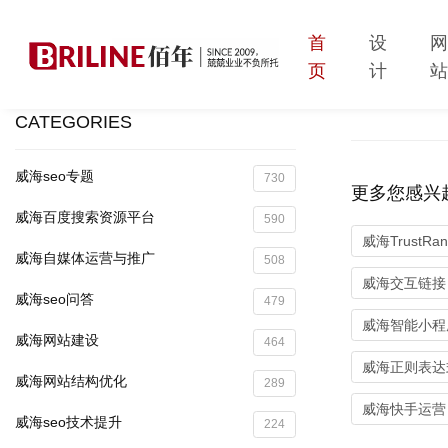
首
设
页
计
CATEGORIES
威海seo专题
730
更多您感兴
威海百度搜索资源平台
590
威海TrustRa
威海自媒体运营与推广
508
威海交互链接
威海seo问答
479
威海智能小程
威海网站建设
464
威海正则表达
威海网站结构优化
289
威海快手运营
威海seo技术提升
224