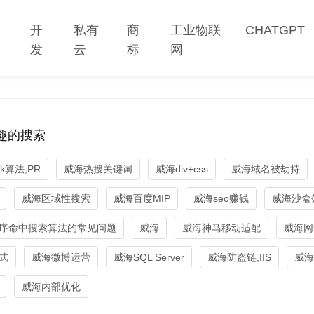
网
开
私有
商
工业物联
CHATGPT
站
发
云
标
网
趣的搜索
nk算法,PR
威海热搜关键词
威海div+css
威海域名被劫持
威海区域性搜索
威海百度MIP
威海seo赚钱
威海沙盒
序命中搜索算法的常见问题
威海
威海神马移动适配
威海网
式
威海微博运营
威海SQL Server
威海防盗链,IIS
威海
威海内部优化