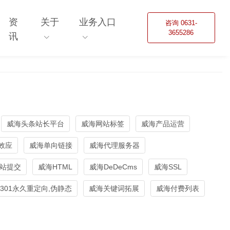
资
关于
业务入口
咨询 0631-
3655286
讯
威海头条站长平台
威海网站标签
威海产品运营
效应
威海单向链接
威海代理服务器
站提交
威海HTML
威海DeDeCms
威海SSL
301永久重定向,伪静态
威海关键词拓展
威海付费列表